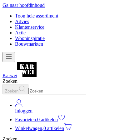
Ga naar hoofdinhoud
Toon hele assortiment
Advies
Klantenservice
Actie
Wooninspiratie
Bouwmarkten
Karwei
Zoeken
Zoeken
Inloggen
Favorieten
,
0 artikelen
Winkelwagen
,
0 artikelen
Zoeken