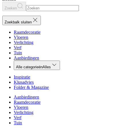
Zoeken
Zoekbalk sluiten
Raamdecoratie
Vloeren
Verlichting
Verf
Tuin
Aanbiedingen
Alle categorieën
Alles
Inspiratie
Klusadvies
Folder & Magazine
Aanbiedingen
Raamdecoratie
Vloeren
Verlichting
Verf
Tuin