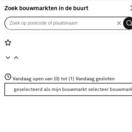
S
Zoek bouwmarkten in de buurt
Gordijnen
Gordijn Soft Boucle 2305 egg
white
Rozenstraat 3
Vandaag open van {0} tot {1}
Vandaag gesloten
6
klantreviews
reviews
3772JH Amersfoort
3.0
1
5
6
6
+31 01234567
geselecteerd als mijn bouwmarkt
selecteer bouwmar
Meer over deze bouwmarkt