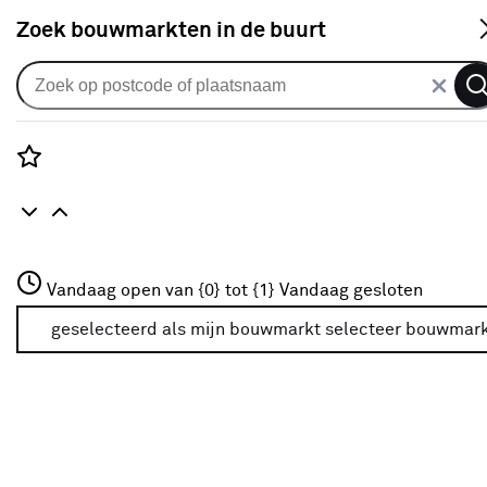
S
Zoek bouwmarkten in de buurt
Gordijnen
Gordijn Linen mix 2304 iron
1
klantreview
review
Rozenstraat 3
1.0
1
5
1
1
Vandaag open van {0} tot {1}
Vandaag gesloten
3772JH Amersfoort
+31 01234567
geselecteerd als mijn bouwmarkt
selecteer bouwmar
Meer over deze bouwmarkt