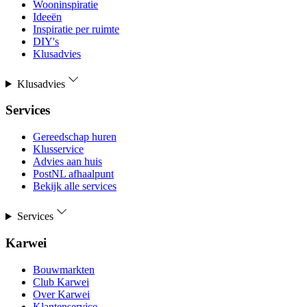
Wooninspiratie
Ideeën
Inspiratie per ruimte
DIY's
Klusadvies
Klusadvies
Services
Gereedschap huren
Klusservice
Advies aan huis
PostNL afhaalpunt
Bekijk alle services
Services
Karwei
Bouwmarkten
Club Karwei
Over Karwei
Klantenservice