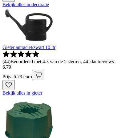
Bekijk alles in decoratie
Gieter antraciet/zwart 10 ltr
(
44
)
Beoordeeld met 4.3 van de 5 sterren, 44 klantreviews
6
.
79
Prijs: 6.79 euro
Bekijk alles in gieter