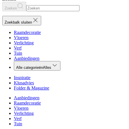
Zoeken
Zoekbalk sluiten
Raamdecoratie
Vloeren
Verlichting
Verf
Tuin
Aanbiedingen
Alle categorieën
Alles
Inspiratie
Klusadvies
Folder & Magazine
Aanbiedingen
Raamdecoratie
Vloeren
Verlichting
Verf
Tuin