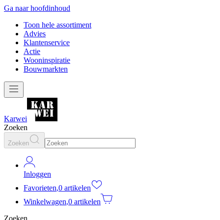
Ga naar hoofdinhoud
Toon hele assortiment
Advies
Klantenservice
Actie
Wooninspiratie
Bouwmarkten
Karwei
Zoeken
Zoeken
Inloggen
Favorieten
,
0 artikelen
Winkelwagen
,
0 artikelen
Zoeken