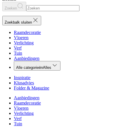
Zoeken
Zoekbalk sluiten
Raamdecoratie
Vloeren
Verlichting
Verf
Tuin
Aanbiedingen
Alle categorieën
Alles
Inspiratie
Klusadvies
Folder & Magazine
Aanbiedingen
Raamdecoratie
Vloeren
Verlichting
Verf
Tuin