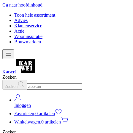
Ga naar hoofdinhoud
Toon hele assortiment
Advies
Klantenservice
Actie
Wooninspiratie
Bouwmarkten
Karwei
Zoeken
Zoeken
Inloggen
Favorieten
,
0 artikelen
Winkelwagen
,
0 artikelen
Zoeken