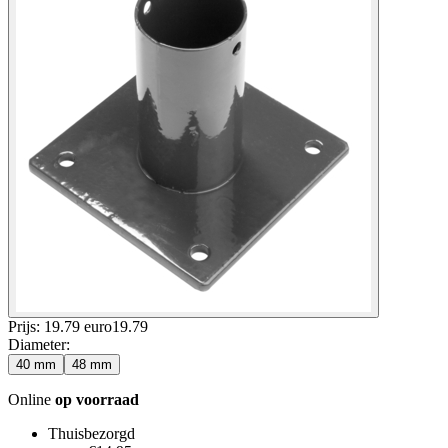
Prijs: 19.79 euro
19
.
79
Diameter
:
40 mm
48 mm
Online
op voorraad
Thuisbezorgd