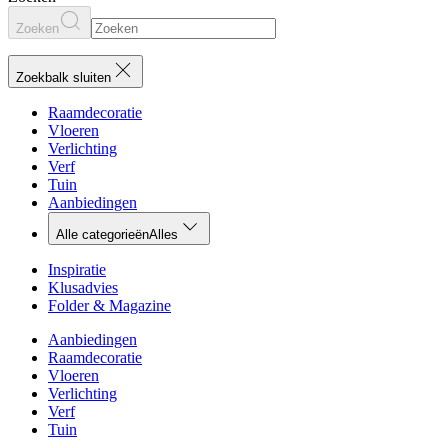
Zoeken
Zoekbalk sluiten
Raamdecoratie
Vloeren
Verlichting
Verf
Tuin
Aanbiedingen
Alle categorieën
Alles
Inspiratie
Klusadvies
Folder & Magazine
Aanbiedingen
Raamdecoratie
Vloeren
Verlichting
Verf
Tuin