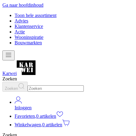
Ga naar hoofdinhoud
Toon hele assortiment
Advies
Klantenservice
Actie
Wooninspiratie
Bouwmarkten
Karwei
Zoeken
Zoeken
Inloggen
Favorieten
,
0 artikelen
Winkelwagen
,
0 artikelen
Zoeken