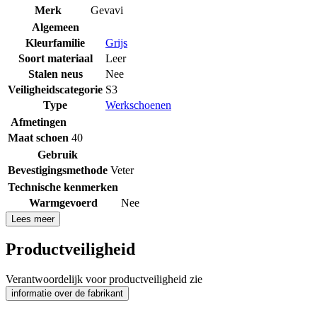
Merk
Gevavi
Algemeen
Kleurfamilie
Grijs
Soort materiaal
Leer
Stalen neus
Nee
Veiligheidscategorie
S3
Type
Werkschoenen
Afmetingen
Maat schoen
40
Gebruik
Bevestigingsmethode
Veter
Technische kenmerken
Warmgevoerd
Nee
Lees meer
Productveiligheid
Verantwoordelijk voor productveiligheid zie
informatie over de fabrikant