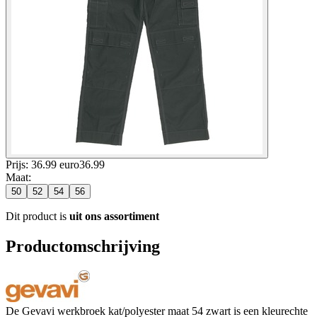
Prijs: 36.99 euro
36
.
99
Maat
:
50
52
54
56
Dit product is
uit ons assortiment
Productomschrijving
De Gevavi werkbroek kat/polyester maat 54 zwart is een kleurechte