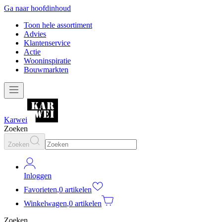
Ga naar hoofdinhoud
Toon hele assortiment
Advies
Klantenservice
Actie
Wooninspiratie
Bouwmarkten
Karwei
Zoeken
Zoeken
Inloggen
Favorieten
,
0 artikelen
Winkelwagen
,
0 artikelen
Zoeken