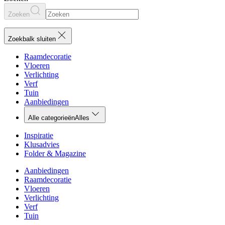
Zoeken
Zoekbalk sluiten
Raamdecoratie
Vloeren
Verlichting
Verf
Tuin
Aanbiedingen
Alle categorieën
Alles
Inspiratie
Klusadvies
Folder & Magazine
Aanbiedingen
Raamdecoratie
Vloeren
Verlichting
Verf
Tuin