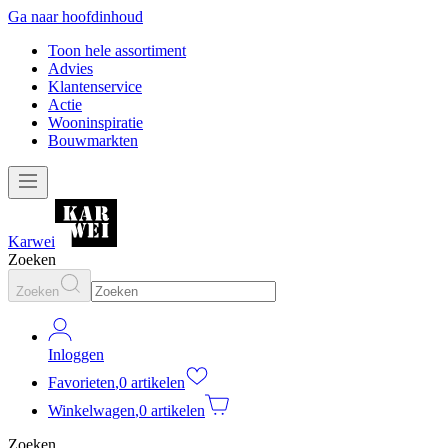
Ga naar hoofdinhoud
Toon hele assortiment
Advies
Klantenservice
Actie
Wooninspiratie
Bouwmarkten
Karwei
Zoeken
Zoeken
Inloggen
Favorieten
,
0 artikelen
Winkelwagen
,
0 artikelen
Zoeken