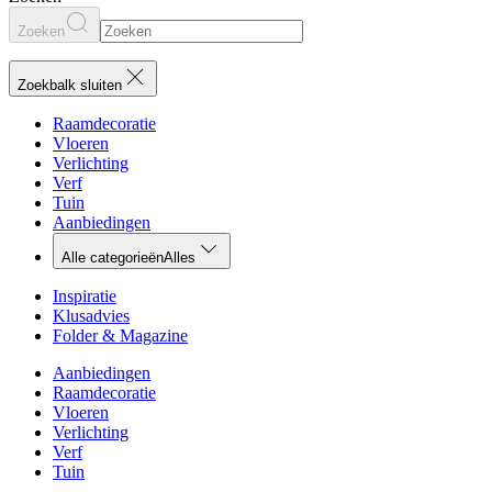
Zoeken
Zoekbalk sluiten
Raamdecoratie
Vloeren
Verlichting
Verf
Tuin
Aanbiedingen
Alle categorieën
Alles
Inspiratie
Klusadvies
Folder & Magazine
Aanbiedingen
Raamdecoratie
Vloeren
Verlichting
Verf
Tuin