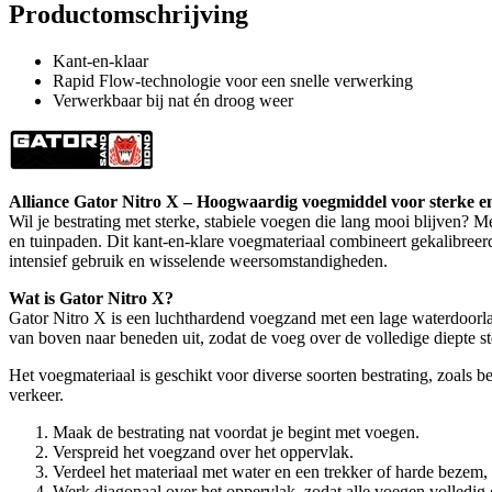
Productomschrijving
Kant-en-klaar
Rapid Flow-technologie voor een snelle verwerking
Verwerkbaar bij nat én droog weer
Alliance Gator Nitro X – Hoogwaardig voegmiddel voor sterke en 
Wil je bestrating met sterke, stabiele voegen die lang mooi blijven? M
en tuinpaden. Dit kant-en-klare voegmateriaal combineert gekalibreerd 
intensief gebruik en wisselende weersomstandigheden.
Wat is Gator Nitro X?
Gator Nitro X is een luchthardend voegzand met een lage waterdoorlaa
van boven naar beneden uit, zodat de voeg over de volledige diepte st
Het voegmateriaal is geschikt voor diverse soorten bestrating, zoals 
verkeer.
Maak de bestrating nat voordat je begint met voegen.
Verspreid het voegzand over het oppervlak.
Verdeel het materiaal met water en een trekker of harde bezem,
Werk diagonaal over het oppervlak, zodat alle voegen volledig