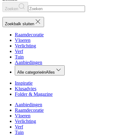
Zoeken
Zoekbalk sluiten
Raamdecoratie
Vloeren
Verlichting
Verf
Tuin
Aanbiedingen
Alle categorieën
Alles
Inspiratie
Klusadvies
Folder & Magazine
Aanbiedingen
Raamdecoratie
Vloeren
Verlichting
Verf
Tuin