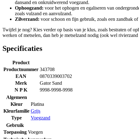
dansand en onkruidwerend voegzand.
Ophoogzand:
voor het ophogen en egaliseren van ondergronden
zoals vulzand en aanvulzand.
Zilverzand:
voor schoon en fijn gebruik, zoals een zandbak of 
Twijfel je nog? Kies verder op basis van je klus, zoals bestraten of 
werken of metselen, dan heb je metselzand nodig (ook wel rivierzan
Specificaties
Product
Productnummer
343708
EAN
0870339003702
Merk
Gator Sand
N P K
9998-9998-9998
Algemeen
Kleur
Platina
Kleurfamilie
Grijs
Type
Voegzand
Gebruik
Toepassing
Voegen