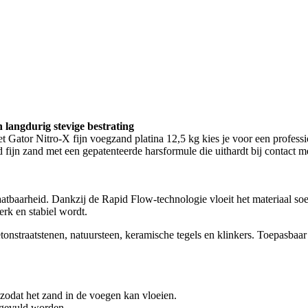
langdurig stevige bestrating
et Gator Nitro-X fijn voegzand platina 12,5 kg kies je voor een professi
fijn zand met een gepatenteerde harsformule die uithardt bij contact met 
tbaarheid. Dankzij de Rapid Flow-technologie vloeit het materiaal soepe
erk en stabiel wordt.
betonstraatstenen, natuursteen, keramische tegels en klinkers. Toepasba
 zodat het zand in de voegen kan vloeien.
 gevuld worden.