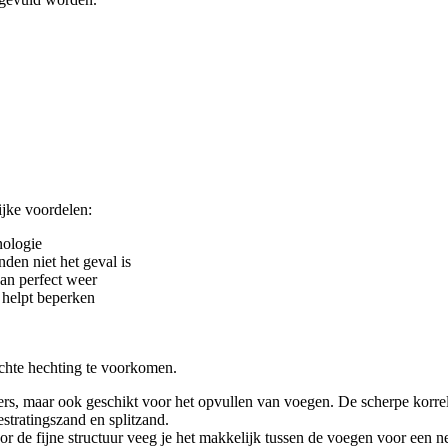
ijke voordelen:
nologie
den niet het geval is
van perfect weer
 helpt beperken
lechte hechting te voorkomen.
ers, maar ook geschikt voor het opvullen van voegen. De scherpe korrel
estratingszand en splitzand.
r de fijne structuur veeg je het makkelijk tussen de voegen voor een n