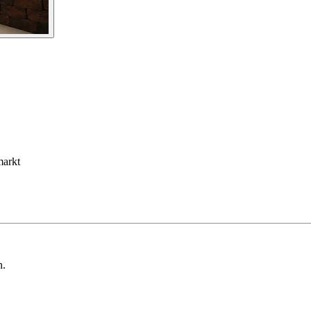
markt
n.