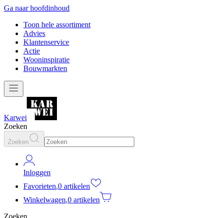
Ga naar hoofdinhoud
Toon hele assortiment
Advies
Klantenservice
Actie
Wooninspiratie
Bouwmarkten
Karwei
Zoeken
Zoeken
Inloggen
Favorieten
,
0 artikelen
Winkelwagen
,
0 artikelen
Zoeken