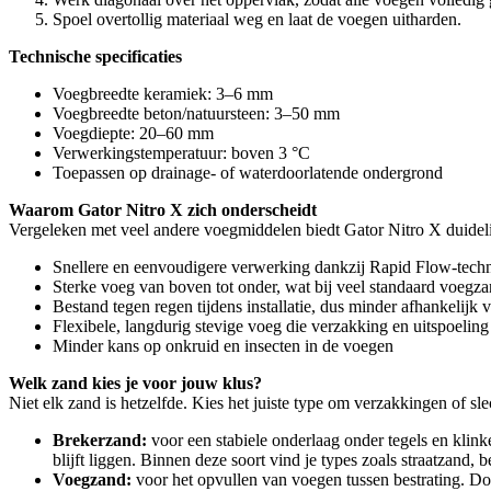
Spoel overtollig materiaal weg en laat de voegen uitharden.
Technische specificaties
Voegbreedte keramiek: 3–6 mm
Voegbreedte beton/natuursteen: 3–50 mm
Voegdiepte: 20–60 mm
Verwerkingstemperatuur: boven 3 °C
Toepassen op drainage- of waterdoorlatende ondergrond
Waarom Gator Nitro X zich onderscheidt
Vergeleken met veel andere voegmiddelen biedt Gator Nitro X duidel
Snellere en eenvoudigere verwerking dankzij Rapid Flow-tech
Sterke voeg van boven tot onder, wat bij veel standaard voegzan
Bestand tegen regen tijdens installatie, dus minder afhankelijk 
Flexibele, langdurig stevige voeg die verzakking en uitspoeling
Minder kans op onkruid en insecten in de voegen
Welk zand kies je voor jouw klus?
Niet elk zand is hetzelfde. Kies het juiste type om verzakkingen of s
Brekerzand:
voor een stabiele onderlaag onder tegels en klink
blijft liggen. Binnen deze soort vind je types zoals straatzand, b
Voegzand:
voor het opvullen van voegen tussen bestrating. Doo