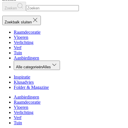
Zoeken
Zoekbalk sluiten
Raamdecoratie
Vloeren
Verlichting
Verf
Tuin
Aanbiedingen
Alle categorieën
Alles
Inspiratie
Klusadvies
Folder & Magazine
Aanbiedingen
Raamdecoratie
Vloeren
Verlichting
Verf
Tuin