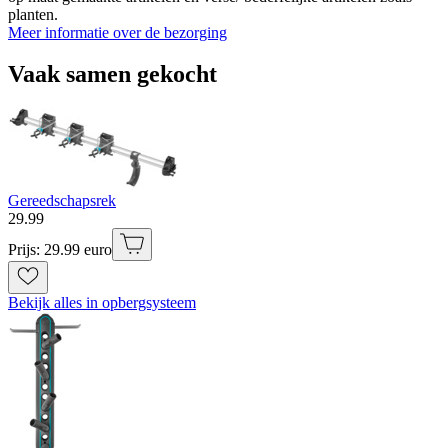
planten.
Meer informatie over de bezorging
Vaak samen gekocht
Gereedschapsrek
29
.
99
Prijs: 29.99 euro
Bekijk alles in opbergsysteem