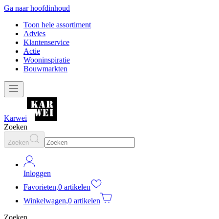
Ga naar hoofdinhoud
Toon hele assortiment
Advies
Klantenservice
Actie
Wooninspiratie
Bouwmarkten
Karwei
Zoeken
Zoeken
Inloggen
Favorieten
,
0 artikelen
Winkelwagen
,
0 artikelen
Zoeken