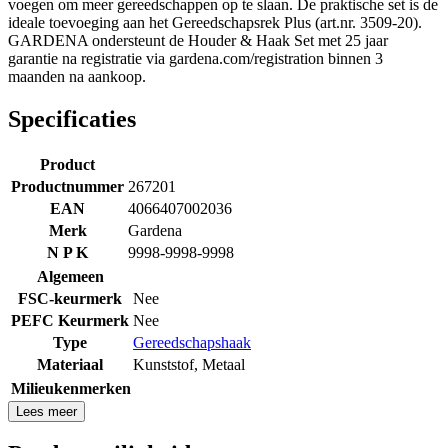
voegen om meer gereedschappen op te slaan. De praktische set is de
ideale toevoeging aan het Gereedschapsrek Plus (art.nr. 3509-20).
GARDENA ondersteunt de Houder & Haak Set met 25 jaar
garantie na registratie via gardena.com/registration binnen 3
maanden na aankoop.
Specificaties
Product
Productnummer
267201
EAN
4066407002036
Merk
Gardena
N P K
9998-9998-9998
Algemeen
FSC-keurmerk
Nee
PEFC Keurmerk
Nee
Type
Gereedschapshaak
Materiaal
Kunststof
,
Metaal
Milieukenmerken
Lees meer