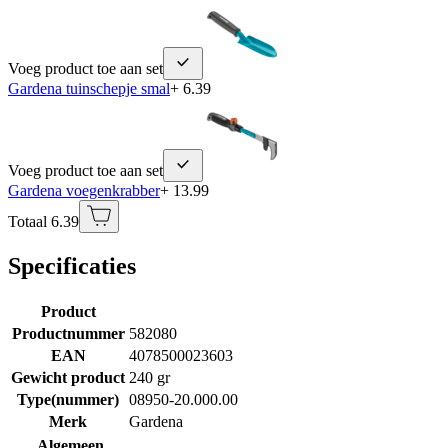
Voeg product toe aan set
Gardena tuinschepje smal
+ 6.39
Voeg product toe aan set
Gardena voegenkrabber
+ 13.99
Totaal 6.39
Specificaties
Product
Productnummer
582080
EAN
4078500023603
Gewicht product
240 gr
Type(nummer)
08950-20.000.00
Merk
Gardena
Algemeen