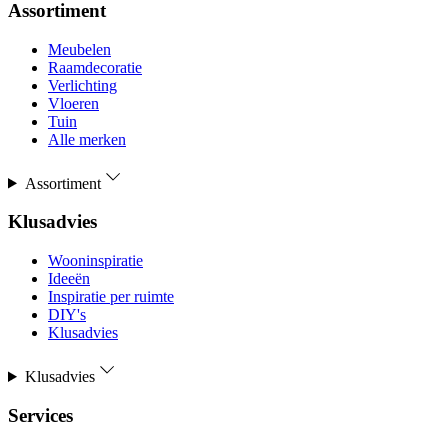
Assortiment
Meubelen
Raamdecoratie
Verlichting
Vloeren
Tuin
Alle merken
Assortiment
Klusadvies
Wooninspiratie
Ideeën
Inspiratie per ruimte
DIY's
Klusadvies
Klusadvies
Services