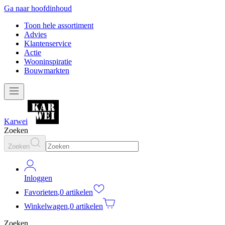
Ga naar hoofdinhoud
Toon hele assortiment
Advies
Klantenservice
Actie
Wooninspiratie
Bouwmarkten
Karwei
Zoeken
Zoeken
Inloggen
Favorieten
,
0 artikelen
Winkelwagen
,
0 artikelen
Zoeken