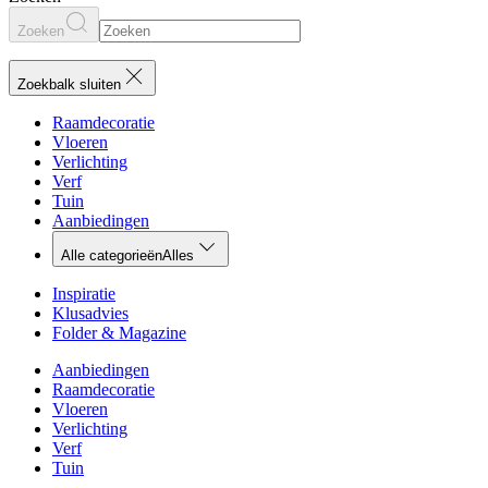
Zoeken
Zoekbalk sluiten
Raamdecoratie
Vloeren
Verlichting
Verf
Tuin
Aanbiedingen
Alle categorieën
Alles
Inspiratie
Klusadvies
Folder & Magazine
Aanbiedingen
Raamdecoratie
Vloeren
Verlichting
Verf
Tuin