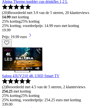
Alpina Thermo tumbler cup drinkfles 1,2 L
(
20
)
Beoordeeld met 3.9 van de 5 sterren, 20 klantreviews
14.99
met korting
25% korting
25% korting
25% korting, voordeelprijs: 14.99 euro met korting
19
.
99
Prijs: 19.99 euro
Salora 43UV210 4K UHD Smart TV
(
2
)
Beoordeeld met 4.5 van de 5 sterren, 2 klantreviews
254.25
met korting
25% korting
25% korting
25% korting, voordeelprijs: 254.25 euro met korting
339
.
00