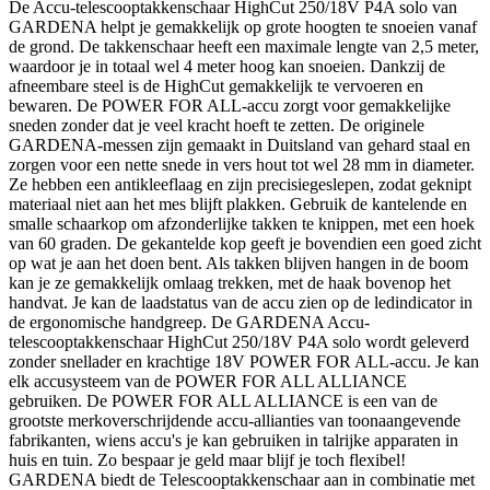
De Accu-telescooptakkenschaar HighCut 250/18V P4A solo van
GARDENA helpt je gemakkelijk op grote hoogten te snoeien vanaf
de grond. De takkenschaar heeft een maximale lengte van 2,5 meter,
waardoor je in totaal wel 4 meter hoog kan snoeien. Dankzij de
afneembare steel is de HighCut gemakkelijk te vervoeren en
bewaren. De POWER FOR ALL-accu zorgt voor gemakkelijke
sneden zonder dat je veel kracht hoeft te zetten. De originele
GARDENA-messen zijn gemaakt in Duitsland van gehard staal en
zorgen voor een nette snede in vers hout tot wel 28 mm in diameter.
Ze hebben een antikleeflaag en zijn precisiegeslepen, zodat geknipt
materiaal niet aan het mes blijft plakken. Gebruik de kantelende en
smalle schaarkop om afzonderlijke takken te knippen, met een hoek
van 60 graden. De gekantelde kop geeft je bovendien een goed zicht
op wat je aan het doen bent. Als takken blijven hangen in de boom
kan je ze gemakkelijk omlaag trekken, met de haak bovenop het
handvat. Je kan de laadstatus van de accu zien op de ledindicator in
de ergonomische handgreep. De GARDENA Accu-
telescooptakkenschaar HighCut 250/18V P4A solo wordt geleverd
zonder snellader en krachtige 18V POWER FOR ALL-accu. Je kan
elk accusysteem van de POWER FOR ALL ALLIANCE
gebruiken. De POWER FOR ALL ALLIANCE is een van de
grootste merkoverschrijdende accu-allianties van toonaangevende
fabrikanten, wiens accu's je kan gebruiken in talrijke apparaten in
huis en tuin. Zo bespaar je geld maar blijf je toch flexibel!
GARDENA biedt de Telescooptakkenschaar aan in combinatie met