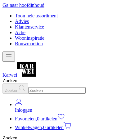
Ga naar hoofdinhoud
Toon hele assortiment
Advies
Klantenservice
Actie
Wooninspiratie
Bouwmarkten
Karwei
Zoeken
Zoeken
Inloggen
Favorieten
,
0 artikelen
Winkelwagen
,
0 artikelen
Zoeken