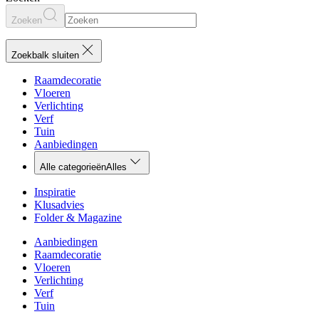
Zoeken
Zoekbalk sluiten
Raamdecoratie
Vloeren
Verlichting
Verf
Tuin
Aanbiedingen
Alle categorieën
Alles
Inspiratie
Klusadvies
Folder & Magazine
Aanbiedingen
Raamdecoratie
Vloeren
Verlichting
Verf
Tuin