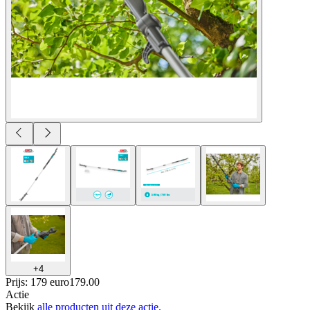
+
4
Prijs: 179 euro
179
.
00
Actie
Bekijk
alle producten uit deze actie.