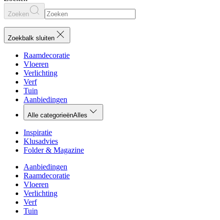
Zoeken
Zoekbalk sluiten
Raamdecoratie
Vloeren
Verlichting
Verf
Tuin
Aanbiedingen
Alle categorieën
Alles
Inspiratie
Klusadvies
Folder & Magazine
Aanbiedingen
Raamdecoratie
Vloeren
Verlichting
Verf
Tuin