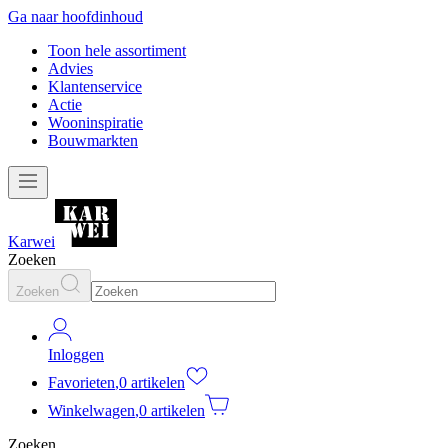
Ga naar hoofdinhoud
Toon hele assortiment
Advies
Klantenservice
Actie
Wooninspiratie
Bouwmarkten
Karwei
Zoeken
Zoeken
Inloggen
Favorieten
,
0 artikelen
Winkelwagen
,
0 artikelen
Zoeken