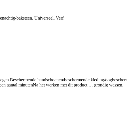
enachtig-baksteen
,
Universeel
,
Verf
legen.
Beschermende handschoenen/beschermende kleding/oogbescherm
een aantal minuten
Na het werken met dit product … grondig wassen.