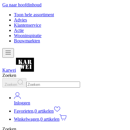
Ga naar hoofdinhoud
Toon hele assortiment
Advies
Klantenservice
Actie
Wooninspiratie
Bouwmarkten
Karwei
Zoeken
Zoeken
Inloggen
Favorieten
,
0 artikelen
Winkelwagen
,
0 artikelen
Zoeken