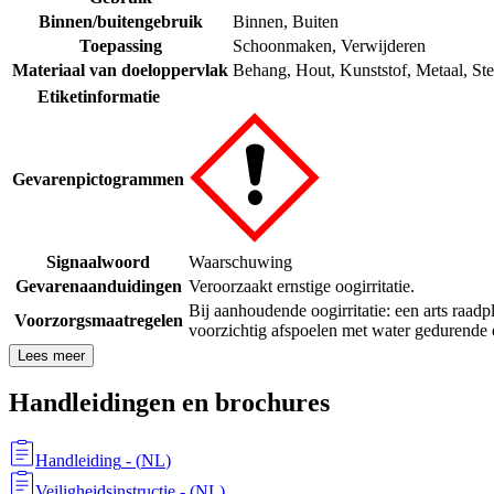
Binnen/buitengebruik
Binnen
,
Buiten
Toepassing
Schoonmaken
,
Verwijderen
Materiaal van doeloppervlak
Behang
,
Hout
,
Kunststof
,
Metaal
,
Ste
Etiketinformatie
Gevarenpictogrammen
Signaalwoord
Waarschuwing
Gevarenaanduidingen
Veroorzaakt ernstige oogirritatie.
Bij aanhoudende oogirritatie: een arts raadp
Voorzorgsmaatregelen
voorzichtig afspoelen met water gedurende 
Lees meer
Handleidingen en brochures
Handleiding
- (
NL
)
Veiligheidsinstructie
- (
NL
)