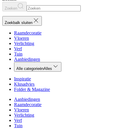
Zoeken
Zoekbalk sluiten
Raamdecoratie
Vloeren
Verlichting
Verf
Tuin
Aanbiedingen
Alle categorieën
Alles
Inspiratie
Klusadvies
Folder & Magazine
Aanbiedingen
Raamdecoratie
Vloeren
Verlichting
Verf
Tuin