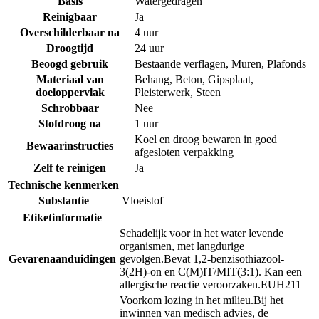
Basis
Watergedragen
Reinigbaar
Ja
Overschilderbaar na
4 uur
Droogtijd
24 uur
Beoogd gebruik
Bestaande verflagen
,
Muren
,
Plafonds
Materiaal van
Behang
,
Beton
,
Gipsplaat
,
doeloppervlak
Pleisterwerk
,
Steen
Schrobbaar
Nee
Stofdroog na
1 uur
Koel en droog bewaren in goed
Bewaarinstructies
afgesloten verpakking
Zelf te reinigen
Ja
Technische kenmerken
Substantie
Vloeistof
Etiketinformatie
Schadelijk voor in het water levende
organismen, met langdurige
Gevarenaanduidingen
gevolgen.
Bevat 1,2-benzisothiazool-
3(2H)-on en C(M)IT/MIT(3:1). Kan een
allergische reactie veroorzaken.
EUH211
Voorkom lozing in het milieu.
Bij het
inwinnen van medisch advies, de