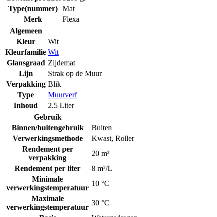
Type(nummer)
Mat
Merk
Flexa
Algemeen
Kleur
Wit
Kleurfamilie
Wit
Glansgraad
Zijdemat
Lijn
Strak op de Muur
Verpakking
Blik
Type
Muurverf
Inhoud
2.5 Liter
Gebruik
Binnen/buitengebruik
Buiten
Verwerkingsmethode
Kwast
,
Roller
Rendement per
20 m²
verpakking
Rendement per liter
8 m²/L
Minimale
10 °C
verwerkingstemperatuur
Maximale
30 °C
verwerkingstemperatuur