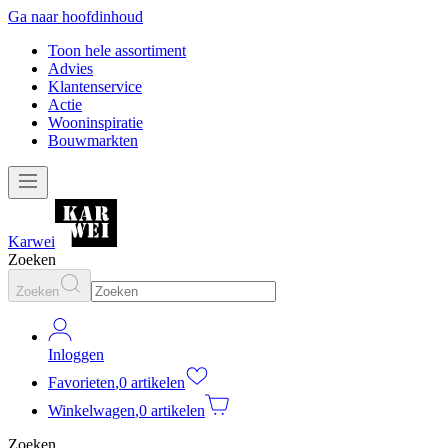
Ga naar hoofdinhoud
Toon hele assortiment
Advies
Klantenservice
Actie
Wooninspiratie
Bouwmarkten
Karwei
Zoeken
Zoeken
Inloggen
Favorieten
,
0 artikelen
Winkelwagen
,
0 artikelen
Zoeken