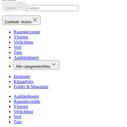
Zoeken
Zoekbalk sluiten
Raamdecoratie
Vloeren
Verlichting
Verf
Tuin
Aanbiedingen
Alle categorieën
Alles
Inspiratie
Klusadvies
Folder & Magazine
Aanbiedingen
Raamdecoratie
Vloeren
Verlichting
Verf
Tuin