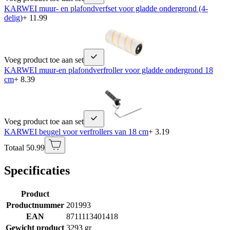
KARWEI muur- en plafondverfset voor gladde ondergrond (4-
delig)
+ 11.99
Voeg product toe aan set
KARWEI muur-en plafondverfroller voor gladde ondergrond 18
cm
+ 8.39
Voeg product toe aan set
KARWEI beugel voor verfrollers van 18 cm
+ 3.19
Totaal 50.99
Specificaties
Product
Productnummer
201993
EAN
8711113401418
Gewicht product
3293 gr