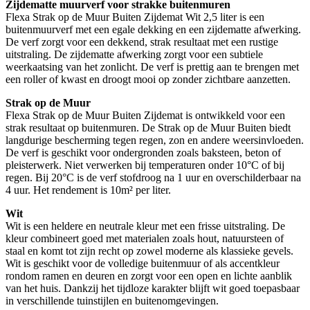
Zijdematte muurverf voor strakke buitenmuren
Flexa Strak op de Muur Buiten Zijdemat Wit 2,5 liter is een
buitenmuurverf met een egale dekking en een zijdematte afwerking.
De verf zorgt voor een dekkend, strak resultaat met een rustige
uitstraling. De zijdematte afwerking zorgt voor een subtiele
weerkaatsing van het zonlicht. De verf is prettig aan te brengen met
een roller of kwast en droogt mooi op zonder zichtbare aanzetten.
Strak op de Muur
Flexa Strak op de Muur Buiten Zijdemat is ontwikkeld voor een
strak resultaat op buitenmuren. De Strak op de Muur Buiten biedt
langdurige bescherming tegen regen, zon en andere weersinvloeden.
De verf is geschikt voor ondergronden zoals baksteen, beton of
pleisterwerk. Niet verwerken bij temperaturen onder 10°C of bij
regen. Bij 20°C is de verf stofdroog na 1 uur en overschilderbaar na
4 uur. Het rendement is 10m² per liter.
Wit
Wit is een heldere en neutrale kleur met een frisse uitstraling. De
kleur combineert goed met materialen zoals hout, natuursteen of
staal en komt tot zijn recht op zowel moderne als klassieke gevels.
Wit is geschikt voor de volledige buitenmuur of als accentkleur
rondom ramen en deuren en zorgt voor een open en lichte aanblik
van het huis. Dankzij het tijdloze karakter blijft wit goed toepasbaar
in verschillende tuinstijlen en buitenomgevingen.