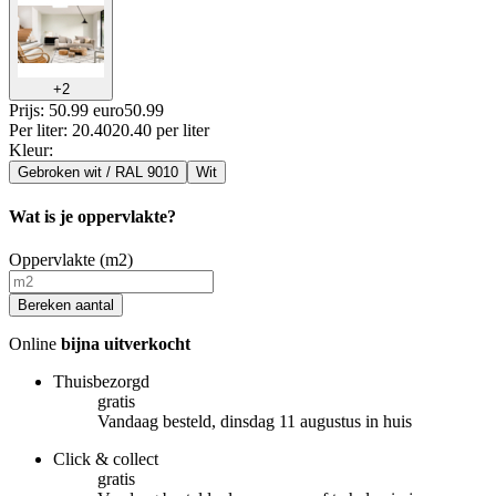
+
2
Prijs: 50.99 euro
50
.
99
Per
liter
:
20.40
20.40
per
liter
Kleur
:
Gebroken wit / RAL 9010
Wit
Wat is je oppervlakte?
Oppervlakte (m2)
Bereken aantal
Online
bijna uitverkocht
Thuisbezorgd
gratis
Vandaag besteld, dinsdag 11 augustus in huis
Click & collect
gratis