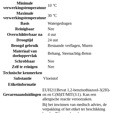
Minimale
10 °C
verwerkingstemperatuur
Maximale
30 °C
verwerkingstemperatuur
Basis
Watergedragen
Reinigbaar
Nee
Overschilderbaar na
4 uur
Droogtijd
24 uur
Beoogd gebruik
Bestaande verflagen
,
Muren
Materiaal van
Behang
,
Steenachtig-Beton
doeloppervlak
Schrobbaar
Nee
Zelf te reinigen
Nee
Technische kenmerken
Substantie
Vloeistof
Etiketinformatie
EUH211
Bevat 1,2-benzisothiazool-3(2H)-
Gevarenaanduidingen
on en C(M)IT/MIT(3:1). Kan een
allergische reactie veroorzaken.
Bij het inwinnen van medisch advies, de
verpakking of het etiket ter beschikking