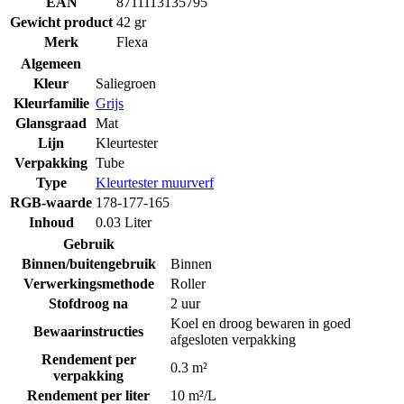
EAN
8711113135795
Gewicht product
42 gr
Merk
Flexa
Algemeen
Kleur
Saliegroen
Kleurfamilie
Grijs
Glansgraad
Mat
Lijn
Kleurtester
Verpakking
Tube
Type
Kleurtester muurverf
RGB-waarde
178-177-165
Inhoud
0.03 Liter
Gebruik
Binnen/buitengebruik
Binnen
Verwerkingsmethode
Roller
Stofdroog na
2 uur
Koel en droog bewaren in goed
Bewaarinstructies
afgesloten verpakking
Rendement per
0.3 m²
verpakking
Rendement per liter
10 m²/L