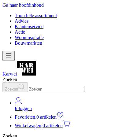
Ga naar hoofdinhoud
Toon hele assortiment
Advies
Klantenservice
Actie
Wooninspiratie
Bouwmarkten
Karwei
Zoeken
Zoeken
Inloggen
Favorieten
,
0 artikelen
Winkelwagen
,
0 artikelen
Zoeken