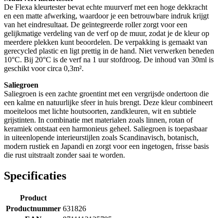
De Flexa kleurtester bevat echte muurverf met een hoge dekkracht
en een matte afwerking, waardoor je een betrouwbare indruk krijgt
van het eindresultaat. De geïntegreerde roller zorgt voor een
gelijkmatige verdeling van de verf op de muur, zodat je de kleur op
meerdere plekken kunt beoordelen. De verpakking is gemaakt van
gerecycled plastic en ligt prettig in de hand. Niet verwerken beneden
10°C. Bij 20°C is de verf na 1 uur stofdroog. De inhoud van 30ml is
geschikt voor circa 0,3m².
Saliegroen
Saliegroen is een zachte groentint met een vergrijsde ondertoon die
een kalme en natuurlijke sfeer in huis brengt. Deze kleur combineert
moeiteloos met lichte houtsoorten, zandkleuren, wit en subtiele
grijstinten. In combinatie met materialen zoals linnen, rotan of
keramiek ontstaat een harmonieus geheel. Saliegroen is toepasbaar
in uiteenlopende interieurstijlen zoals Scandinavisch, botanisch,
modern rustiek en Japandi en zorgt voor een ingetogen, frisse basis
die rust uitstraalt zonder saai te worden.
Specificaties
Product
Productnummer
631826