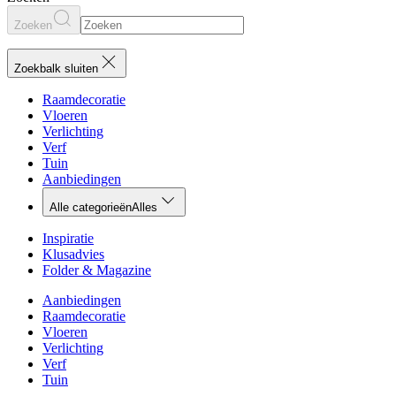
Zoeken
Zoekbalk sluiten
Raamdecoratie
Vloeren
Verlichting
Verf
Tuin
Aanbiedingen
Alle categorieën
Alles
Inspiratie
Klusadvies
Folder & Magazine
Aanbiedingen
Raamdecoratie
Vloeren
Verlichting
Verf
Tuin