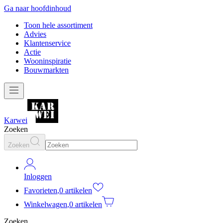
Ga naar hoofdinhoud
Toon hele assortiment
Advies
Klantenservice
Actie
Wooninspiratie
Bouwmarkten
Karwei
Zoeken
Zoeken
Inloggen
Favorieten
,
0 artikelen
Winkelwagen
,
0 artikelen
Zoeken