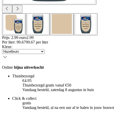
Prijs: 2.99 euro
2
.
99
Per
liter
:
99.67
99.67
per
liter
Kleur
:
Online
bijna uitverkocht
Thuisbezorgd
€4.95
Thuisbezorgd gratis vanaf €50
Vandaag besteld, zaterdag 8 augustus in huis
Click & collect
gratis
Vandaag besteld, al na een uur af te halen in jouw bouw