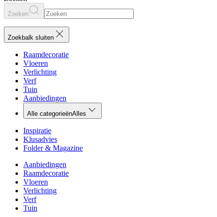
Zoeken
Zoekbalk sluiten
Raamdecoratie
Vloeren
Verlichting
Verf
Tuin
Aanbiedingen
Alle categorieën
Alles
Inspiratie
Klusadvies
Folder & Magazine
Aanbiedingen
Raamdecoratie
Vloeren
Verlichting
Verf
Tuin