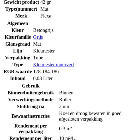
Gewicht product
42 gr
Type(nummer)
Mat
Merk
Flexa
Algemeen
Kleur
Betongrijs
Kleurfamilie
Grijs
Glansgraad
Mat
Lijn
Kleurtester
Verpakking
Tube
Type
Kleurtester muurverf
RGB-waarde
178-184-186
Inhoud
0.03 Liter
Gebruik
Binnen/buitengebruik
Binnen
Verwerkingsmethode
Roller
Stofdroog na
2 uur
Koel en droog bewaren in goed
Bewaarinstructies
afgesloten verpakking
Rendement per
0.3 m²
verpakking
Rendement per liter
10 m²/L