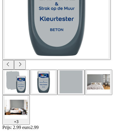
+
3
Prijs: 2.99 euro
2
.
99