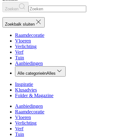
Zoeken
Zoekbalk sluiten
Raamdecoratie
Vloeren
Verlichting
Verf
Tuin
Aanbiedingen
Alle categorieën
Alles
Inspiratie
Klusadvies
Folder & Magazine
Aanbiedingen
Raamdecoratie
Vloeren
Verlichting
Verf
Tuin