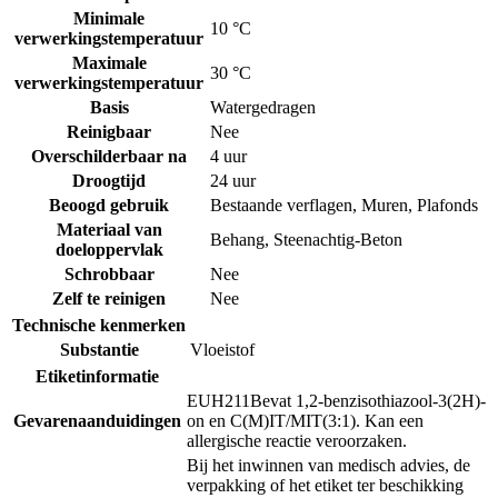
Minimale
10 °C
verwerkingstemperatuur
Maximale
30 °C
verwerkingstemperatuur
Basis
Watergedragen
Reinigbaar
Nee
Overschilderbaar na
4 uur
Droogtijd
24 uur
Beoogd gebruik
Bestaande verflagen
,
Muren
,
Plafonds
Materiaal van
Behang
,
Steenachtig-Beton
doeloppervlak
Schrobbaar
Nee
Zelf te reinigen
Nee
Technische kenmerken
Substantie
Vloeistof
Etiketinformatie
EUH211
Bevat 1,2-benzisothiazool-3(2H)-
Gevarenaanduidingen
on en C(M)IT/MIT(3:1). Kan een
allergische reactie veroorzaken.
Bij het inwinnen van medisch advies, de
verpakking of het etiket ter beschikking