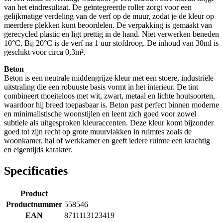
van het eindresultaat. De geïntegreerde roller zorgt voor een
gelijkmatige verdeling van de verf op de muur, zodat je de kleur op
meerdere plekken kunt beoordelen. De verpakking is gemaakt van
gerecycled plastic en ligt prettig in de hand. Niet verwerken beneden
10°C. Bij 20°C is de verf na 1 uur stofdroog. De inhoud van 30ml is
geschikt voor circa 0,3m².
Beton
Beton is een neutrale middengrijze kleur met een stoere, industriële
uitstraling die een robuuste basis vormt in het interieur. De tint
combineert moeiteloos met wit, zwart, metaal en lichte houtsoorten,
waardoor hij breed toepasbaar is. Beton past perfect binnen moderne
en minimalistische woonstijlen en leent zich goed voor zowel
subtiele als uitgesproken kleuraccenten. Deze kleur komt bijzonder
goed tot zijn recht op grote muurvlakken in ruimtes zoals de
woonkamer, hal of werkkamer en geeft iedere ruimte een krachtig
en eigentijds karakter.
Specificaties
Product
Productnummer
558546
EAN
8711113123419