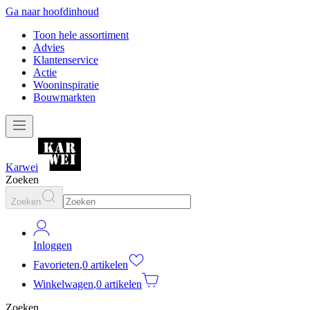
Ga naar hoofdinhoud
Toon hele assortiment
Advies
Klantenservice
Actie
Wooninspiratie
Bouwmarkten
Karwei
Zoeken
Zoeken
Inloggen
Favorieten
,
0 artikelen
Winkelwagen
,
0 artikelen
Zoeken