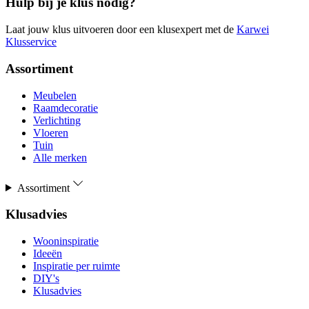
Hulp bij je klus nodig?
Laat jouw klus uitvoeren door een klusexpert met de
Karwei
Klusservice
Assortiment
Meubelen
Raamdecoratie
Verlichting
Vloeren
Tuin
Alle merken
Assortiment
Klusadvies
Wooninspiratie
Ideeën
Inspiratie per ruimte
DIY's
Klusadvies