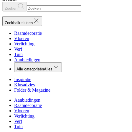
Zoeken
Zoekbalk sluiten
Raamdecoratie
Vloeren
Verlichting
Verf
Tuin
Aanbiedingen
Alle categorieën
Alles
Inspiratie
Klusadvies
Folder & Magazine
Aanbiedingen
Raamdecoratie
Vloeren
Verlichting
Verf
Tuin