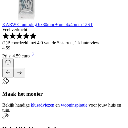
KARWEI uni-plug 6x30mm + uni 4x45mm 12ST
Veel verkocht
(
1
)
Beoordeeld met 4.0 van de 5 sterren, 1 klantreview
4
.
59
Prijs: 4.59 euro
Maak het mooier
Bekijk handige
klusadviezen
en
wooninspiratie
voor jouw huis en
tuin.