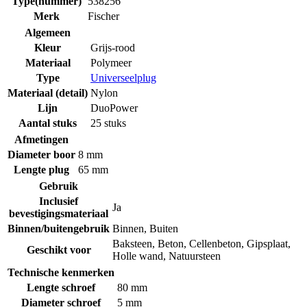
Type(nummer)
538256
Merk
Fischer
Algemeen
Kleur
Grijs-rood
Materiaal
Polymeer
Type
Universeelplug
Materiaal (detail)
Nylon
Lijn
DuoPower
Aantal stuks
25 stuks
Afmetingen
Diameter boor
8 mm
Lengte plug
65 mm
Gebruik
Inclusief
Ja
bevestigingsmateriaal
Binnen/buitengebruik
Binnen
,
Buiten
Baksteen
,
Beton
,
Cellenbeton
,
Gipsplaat
,
Geschikt voor
Holle wand
,
Natuursteen
Technische kenmerken
Lengte schroef
80 mm
Diameter schroef
5 mm