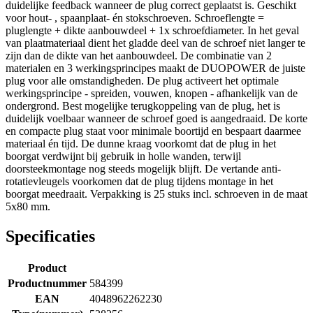
duidelijke feedback wanneer de plug correct geplaatst is. Geschikt
voor hout- , spaanplaat- én stokschroeven. Schroeflengte =
pluglengte + dikte aanbouwdeel + 1x schroefdiameter. In het geval
van plaatmateriaal dient het gladde deel van de schroef niet langer te
zijn dan de dikte van het aanbouwdeel. De combinatie van 2
materialen en 3 werkingsprincipes maakt de DUOPOWER de juiste
plug voor alle omstandigheden. De plug activeert het optimale
werkingsprincipe - spreiden, vouwen, knopen - afhankelijk van de
ondergrond. Best mogelijke terugkoppeling van de plug, het is
duidelijk voelbaar wanneer de schroef goed is aangedraaid. De korte
en compacte plug staat voor minimale boortijd en bespaart daarmee
materiaal én tijd. De dunne kraag voorkomt dat de plug in het
boorgat verdwijnt bij gebruik in holle wanden, terwijl
doorsteekmontage nog steeds mogelijk blijft. De vertande anti-
rotatievleugels voorkomen dat de plug tijdens montage in het
boorgat meedraait. Verpakking is 25 stuks incl. schroeven in de maat
5x80 mm.
Specificaties
Product
Productnummer
584399
EAN
4048962262230