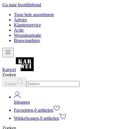
Ga naar hoofdinhoud
Toon hele assortiment
Advies
Klantenservice
Actie
Wooninspiratie
Bouwmarkten
Karwei
Zoeken
Zoeken
Inloggen
Favorieten
,
0 artikelen
Winkelwagen
,
0 artikelen
Zoeken