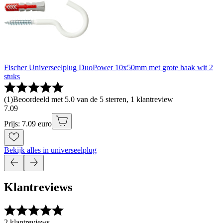
Fischer Universeelplug DuoPower 10x50mm met grote haak wit 2
stuks
(
1
)
Beoordeeld met 5.0 van de 5 sterren, 1 klantreview
7
.
09
Prijs: 7.09 euro
Bekijk alles in universeelplug
Klantreviews
2 klantreviews