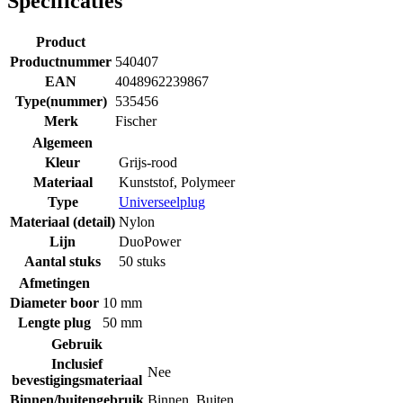
Specificaties
Product
Productnummer
540407
EAN
4048962239867
Type(nummer)
535456
Merk
Fischer
Algemeen
Kleur
Grijs-rood
Materiaal
Kunststof
,
Polymeer
Type
Universeelplug
Materiaal (detail)
Nylon
Lijn
DuoPower
Aantal stuks
50 stuks
Afmetingen
Diameter boor
10 mm
Lengte plug
50 mm
Gebruik
Inclusief
Nee
bevestigingsmateriaal
Binnen/buitengebruik
Binnen
,
Buiten