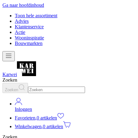
Ga naar hoofdinhoud
Toon hele assortiment
Advies
Klantenservice
Actie
Wooninspiratie
Bouwmarkten
Karwei
Zoeken
Zoeken
Inloggen
Favorieten
,
0 artikelen
Winkelwagen
,
0 artikelen
Zoeken