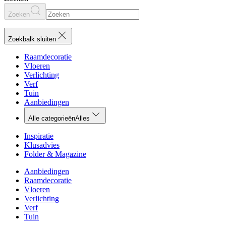
Zoeken
Zoekbalk sluiten
Raamdecoratie
Vloeren
Verlichting
Verf
Tuin
Aanbiedingen
Alle categorieën
Alles
Inspiratie
Klusadvies
Folder & Magazine
Aanbiedingen
Raamdecoratie
Vloeren
Verlichting
Verf
Tuin