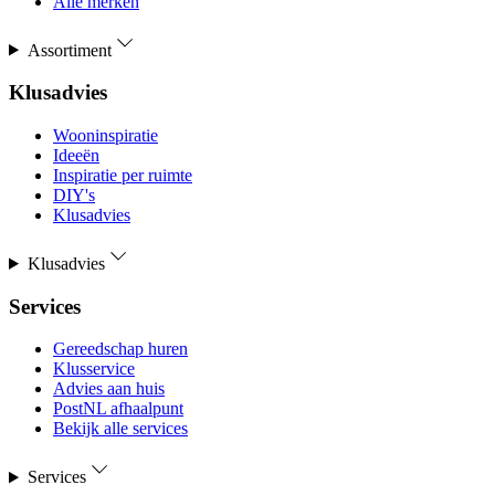
Alle merken
Assortiment
Klusadvies
Wooninspiratie
Ideeën
Inspiratie per ruimte
DIY's
Klusadvies
Klusadvies
Services
Gereedschap huren
Klusservice
Advies aan huis
PostNL afhaalpunt
Bekijk alle services
Services