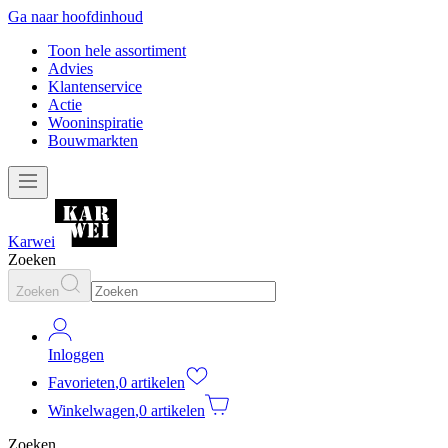
Ga naar hoofdinhoud
Toon hele assortiment
Advies
Klantenservice
Actie
Wooninspiratie
Bouwmarkten
Karwei
Zoeken
Zoeken
Inloggen
Favorieten
,
0 artikelen
Winkelwagen
,
0 artikelen
Zoeken