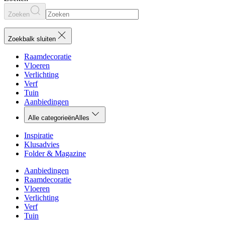
Zoeken
Zoekbalk sluiten
Raamdecoratie
Vloeren
Verlichting
Verf
Tuin
Aanbiedingen
Alle categorieën
Alles
Inspiratie
Klusadvies
Folder & Magazine
Aanbiedingen
Raamdecoratie
Vloeren
Verlichting
Verf
Tuin