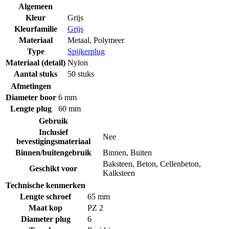
Algemeen
Kleur
Grijs
Kleurfamilie
Grijs
Materiaal
Metaal
,
Polymeer
Type
Spijkerplug
Materiaal (detail)
Nylon
Aantal stuks
50 stuks
Afmetingen
Diameter boor
6 mm
Lengte plug
60 mm
Gebruik
Inclusief
Nee
bevestigingsmateriaal
Binnen/buitengebruik
Binnen
,
Buiten
Baksteen
,
Beton
,
Cellenbeton
,
Geschikt voor
Kalksteen
Technische kenmerken
Lengte schroef
65 mm
Maat kop
PZ 2
Diameter plug
6