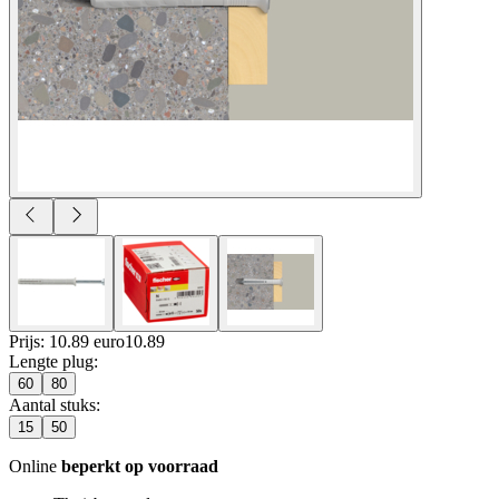
Prijs: 10.89 euro
10
.
89
Lengte plug
:
60
80
Aantal stuks
:
15
50
Online
beperkt op voorraad