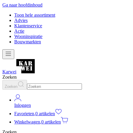
Ga naar hoofdinhoud
Toon hele assortiment
Advies
Klantenservice
Actie
Wooninspiratie
Bouwmarkten
Karwei
Zoeken
Zoeken
Inloggen
Favorieten
,
0 artikelen
Winkelwagen
,
0 artikelen
Zoeken