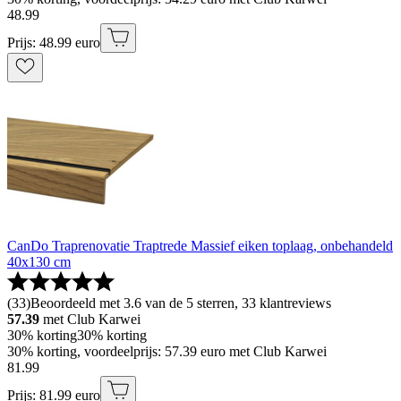
48
.
99
Prijs: 48.99 euro
CanDo Traprenovatie Traptrede Massief eiken toplaag, onbehandeld
40x130 cm
(
33
)
Beoordeeld met 3.6 van de 5 sterren, 33 klantreviews
57.39
met Club Karwei
30% korting
30% korting
30% korting, voordeelprijs: 57.39 euro met Club Karwei
81
.
99
Prijs: 81.99 euro