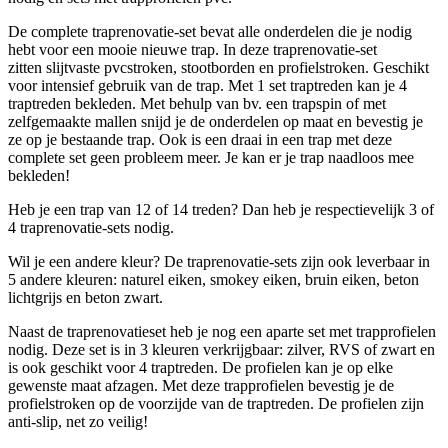
De complete traprenovatie-set bevat alle onderdelen die je nodig
hebt voor een mooie nieuwe trap. In deze traprenovatie-set
zitten slijtvaste pvcstroken, stootborden en profielstroken. Geschikt
voor intensief gebruik van de trap. Met 1 set traptreden kan je 4
traptreden bekleden. Met behulp van bv. een trapspin of met
zelfgemaakte mallen snijd je de onderdelen op maat en bevestig je
ze op je bestaande trap. Ook is een draai in een trap met deze
complete set geen probleem meer. Je kan er je trap naadloos mee
bekleden!
Heb je een trap van 12 of 14 treden? Dan heb je respectievelijk 3 of
4 traprenovatie-sets nodig.
Wil je een andere kleur? De traprenovatie-sets zijn ook leverbaar in
5 andere kleuren: naturel eiken, smokey eiken, bruin eiken, beton
lichtgrijs en beton zwart.
Naast de traprenovatieset heb je nog een aparte set met trapprofielen
nodig. Deze set is in 3 kleuren verkrijgbaar: zilver, RVS of zwart en
is ook geschikt voor 4 traptreden. De profielen kan je op elke
gewenste maat afzagen. Met deze trapprofielen bevestig je de
profielstroken op de voorzijde van de traptreden. De profielen zijn
anti-slip, net zo veilig!