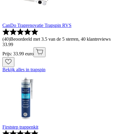
CanDo Traprenovatie Trapspin RVS
(
40
)
Beoordeeld met 3.5 van de 5 sterren, 40 klantreviews
33
.
99
Prijs: 33.99 euro
Bekijk alles in trapspin
Firststep trappenkit