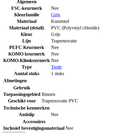
Algemeen
FSC-keurmerk
Nee
Kleurfamilie
Grijs
Materiaal
Kunststof
Materiaal (detail)
PVC (Polyvinyl chloride)
Kleur
Grijs
Lijn
Traprenovatie
PEFC Keurmerk
Nee
KOMO keurmerk
Nee
KOMO-Klimkeurmerk
Nee
Type
Trede
Aantal stuks
1 stuks
Afmetingen
Gebruik
Toepassingsgebied
Binnen
Geschikt voor
Traprenovatie PVC
Technische kenmerken
Antislip
Nee
Accessoires
Inclusief bevestigingsmateriaal
Nee