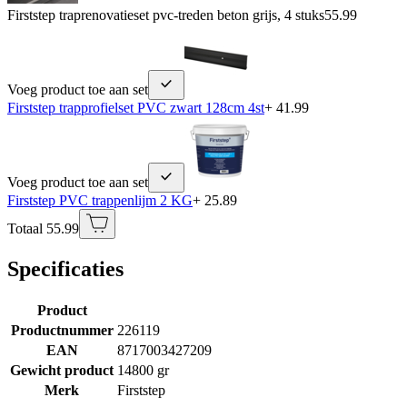
Firststep traprenovatieset pvc-treden beton grijs, 4 stuks
55.99
Voeg product toe aan set
Firststep trapprofielset PVC zwart 128cm 4st
+ 41.99
Voeg product toe aan set
Firststep PVC trappenlijm 2 KG
+ 25.89
Totaal 55.99
Specificaties
Product
Productnummer
226119
EAN
8717003427209
Gewicht product
14800 gr
Merk
Firststep