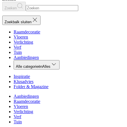
Zoeken
Zoekbalk sluiten
Raamdecoratie
Vloeren
Verlichting
Verf
Tuin
Aanbiedingen
Alle categorieën
Alles
Inspiratie
Klusadvies
Folder & Magazine
Aanbiedingen
Raamdecoratie
Vloeren
Verlichting
Verf
Tuin