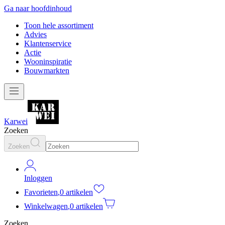
Ga naar hoofdinhoud
Toon hele assortiment
Advies
Klantenservice
Actie
Wooninspiratie
Bouwmarkten
Karwei
Zoeken
Zoeken
Inloggen
Favorieten
,
0 artikelen
Winkelwagen
,
0 artikelen
Zoeken