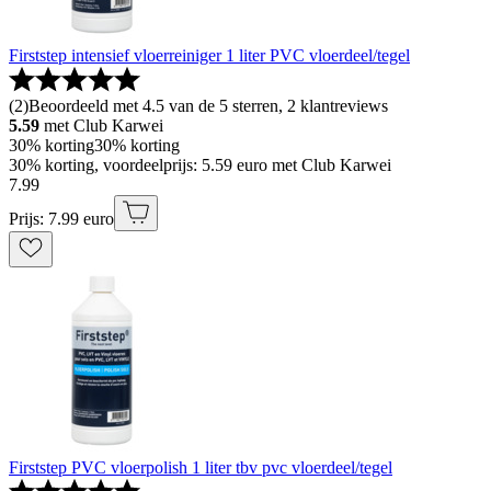
Firststep intensief vloerreiniger 1 liter PVC vloerdeel/tegel
(
2
)
Beoordeeld met 4.5 van de 5 sterren, 2 klantreviews
5.59
met Club Karwei
30% korting
30% korting
30% korting, voordeelprijs: 5.59 euro met Club Karwei
7
.
99
Prijs: 7.99 euro
Firststep PVC vloerpolish 1 liter tbv pvc vloerdeel/tegel