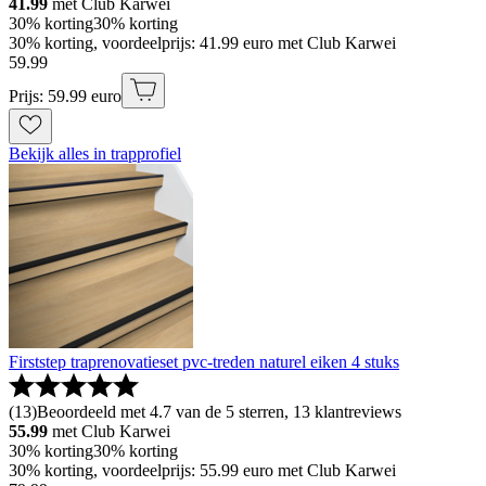
41.99
met Club Karwei
30% korting
30% korting
30% korting, voordeelprijs: 41.99 euro met Club Karwei
59
.
99
Prijs: 59.99 euro
Bekijk alles in trapprofiel
Firststep traprenovatieset pvc-treden naturel eiken 4 stuks
(
13
)
Beoordeeld met 4.7 van de 5 sterren, 13 klantreviews
55.99
met Club Karwei
30% korting
30% korting
30% korting, voordeelprijs: 55.99 euro met Club Karwei