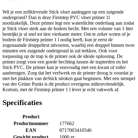
Wil je een zelfklevende Stick vloer aanleggen op een zuigende
ondergrond? Dan is deze Firststep PVC vloer primer 1l
noodzakelijk. Deze primer legt een waterdichte onderlaag aan zodat
je Stick vloer sterk aan de bodem hecht. Met een volume van 1 liter
bestrijkt je al snel tot tien vierkante meter. Om te zeker weten of je
bodem de Firststep primer 1 l nodig heeft, kun je eerst de
zogenaamde druppeltest uitvoeren, waarbij een druppel binnen twee
minuten een zuigende ondergrond in zal trekken. Ook voor
toepassing op de trap is de primer ook de ideale oplossing. De
primer zorgt voor een goede hechting tussen de traptreden en het
Stick PVC. De primer kan je eenvoudig met een kwast of roller
aanbrengen. Zorg dat het verfwerk en de primer droog is voordat je
met het plakken van deStick stroken gaat beginnen. Met een stempel
van der Grüne Punkt is dit product overigens milieuvriendelijk.
Kortom, met de Firststep primer 1 l lever je echt vakwerk af.
Specificaties
Product
Productnummer
177662
EAN
8717003410546
Gewicht product
1000 gr