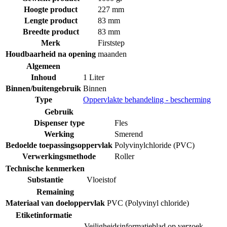
Hoogte product
227 mm
Lengte product
83 mm
Breedte product
83 mm
Merk
Firststep
Houdbaarheid na opening
maanden
Algemeen
Inhoud
1 Liter
Binnen/buitengebruik
Binnen
Type
Oppervlakte behandeling - bescherming
Gebruik
Dispenser type
Fles
Werking
Smerend
Bedoelde toepassingsoppervlak
Polyvinylchloride (PVC)
Verwerkingsmethode
Roller
Technische kenmerken
Substantie
Vloeistof
Remaining
Materiaal van doeloppervlak
PVC (Polyvinyl chloride)
Etiketinformatie
Veiligheidsinformatieblad op verzoek