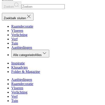
Zoeken
Zoekbalk sluiten
Raamdecoratie
Vloeren
Verlichting
Verf
Tuin
Aanbiedingen
Alle categorieën
Alles
Inspiratie
Klusadvies
Folder & Magazine
Aanbiedingen
Raamdecoratie
Vloeren
Verlichting
Verf
Tuin