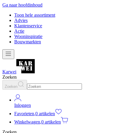
Ga naar hoofdinhoud
Toon hele assortiment
Advies
Klantenservice
Actie
Wooninspiratie
Bouwmarkten
Karwei
Zoeken
Zoeken
Inloggen
Favorieten
,
0 artikelen
Winkelwagen
,
0 artikelen
Zoeken