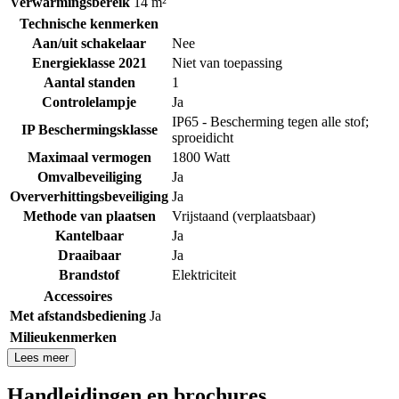
Verwarmingsbereik
14 m²
Technische kenmerken
Aan/uit schakelaar
Nee
Energieklasse 2021
Niet van toepassing
Aantal standen
1
Controlelampje
Ja
IP65 - Bescherming tegen alle stof;
IP Beschermingsklasse
sproeidicht
Maximaal vermogen
1800 Watt
Omvalbeveiliging
Ja
Oververhittingsbeveiliging
Ja
Methode van plaatsen
Vrijstaand (verplaatsbaar)
Kantelbaar
Ja
Draaibaar
Ja
Brandstof
Elektriciteit
Accessoires
Met afstandsbediening
Ja
Milieukenmerken
Lees meer
Handleidingen en brochures