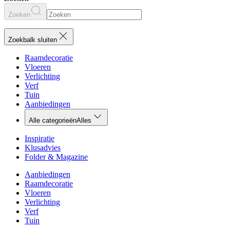
Zoeken
Zoekbalk sluiten
Raamdecoratie
Vloeren
Verlichting
Verf
Tuin
Aanbiedingen
Alle categorieën
Alles
Inspiratie
Klusadvies
Folder & Magazine
Aanbiedingen
Raamdecoratie
Vloeren
Verlichting
Verf
Tuin