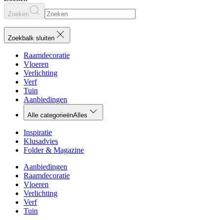
Zoeken
Zoekbalk sluiten
Raamdecoratie
Vloeren
Verlichting
Verf
Tuin
Aanbiedingen
Alle categorieën
Alles
Inspiratie
Klusadvies
Folder & Magazine
Aanbiedingen
Raamdecoratie
Vloeren
Verlichting
Verf
Tuin