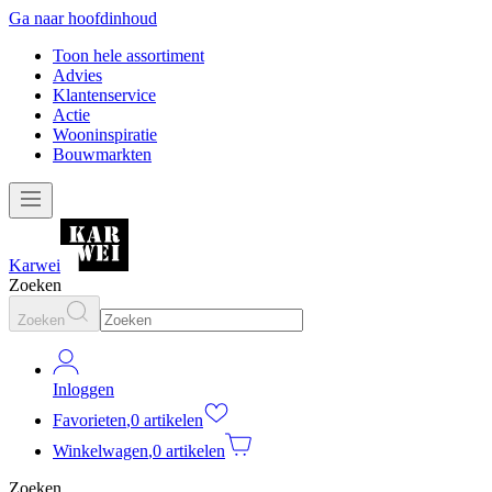
Ga naar hoofdinhoud
Toon hele assortiment
Advies
Klantenservice
Actie
Wooninspiratie
Bouwmarkten
Karwei
Zoeken
Zoeken
Inloggen
Favorieten
,
0 artikelen
Winkelwagen
,
0 artikelen
Zoeken