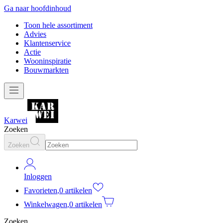
Ga naar hoofdinhoud
Toon hele assortiment
Advies
Klantenservice
Actie
Wooninspiratie
Bouwmarkten
Karwei
Zoeken
Zoeken
Inloggen
Favorieten
,
0 artikelen
Winkelwagen
,
0 artikelen
Zoeken