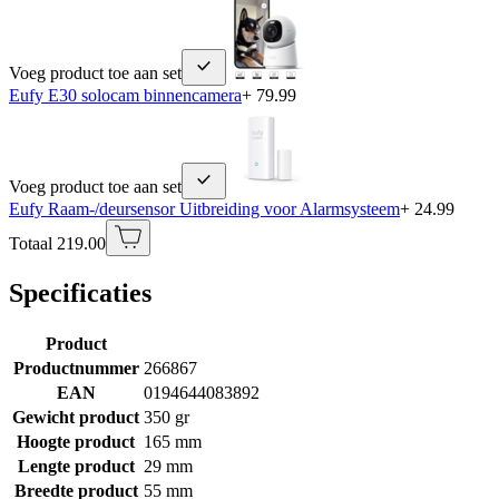
Voeg product toe aan set
Eufy E30 solocam binnencamera
+ 79.99
Voeg product toe aan set
Eufy Raam-/deursensor Uitbreiding voor Alarmsysteem
+ 24.99
Totaal 219.00
Specificaties
Product
Productnummer
266867
EAN
0194644083892
Gewicht product
350 gr
Hoogte product
165 mm
Lengte product
29 mm
Breedte product
55 mm