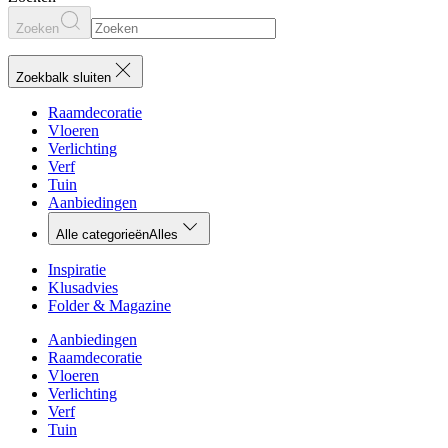
Zoeken
Zoekbalk sluiten
Raamdecoratie
Vloeren
Verlichting
Verf
Tuin
Aanbiedingen
Alle categorieën
Alles
Inspiratie
Klusadvies
Folder & Magazine
Aanbiedingen
Raamdecoratie
Vloeren
Verlichting
Verf
Tuin