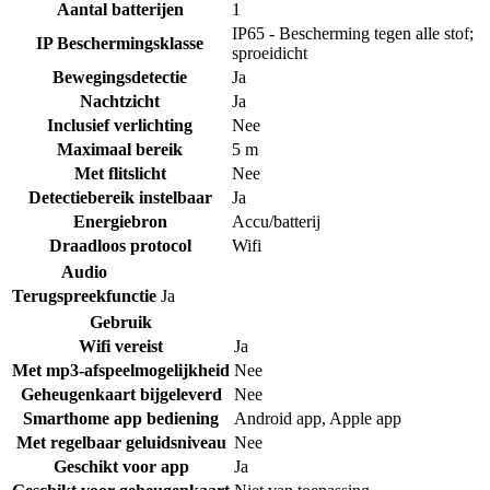
Aantal batterijen
1
IP65 - Bescherming tegen alle stof;
IP Beschermingsklasse
sproeidicht
Bewegingsdetectie
Ja
Nachtzicht
Ja
Inclusief verlichting
Nee
Maximaal bereik
5 m
Met flitslicht
Nee
Detectiebereik instelbaar
Ja
Energiebron
Accu/batterij
Draadloos protocol
Wifi
Audio
Terugspreekfunctie
Ja
Gebruik
Wifi vereist
Ja
Met mp3-afspeelmogelijkheid
Nee
Geheugenkaart bijgeleverd
Nee
Smarthome app bediening
Android app
,
Apple app
Met regelbaar geluidsniveau
Nee
Geschikt voor app
Ja