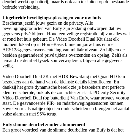
deurbel werkt op batterij, maar is ook aan te sluiten op de bestaande
bedrade verbinding.
Uitgebreide beveiligingsoplossingen voor uw huis
Beschermt jezelf, jouw gezin en de privacy. Alle
beveiligingsproducten van Eufy zijn zodanig ontworpen dat uw
gegevens privé blijven. Houd een veilige registratie bij van alles wat
er rond het huis gebeurt. De Video Doorbell Dual Kit slaat elk
moment lokaal op in HomeBase, binnenin jouw huis en met
AES128-gegevensversleuteling van militair niveau. Zo blijven de
beelden gegarandeerd privé tijdens overzenden en opslag. Zelfs als
iemand de deurbel fysiek zou verwijderen, blijven alle gegevens
veilig.
Video Doorbell Dual 2K met HDR Bewaking met Quad HD kan
bezoekers aan de hand van de kleinste details identificeren. En
dankzij het grote dynamische bereik zie je bezoekers met perfecte
kleur en scherpte, ook als de zon achter ze staat. PD eufy Security
Video Doorbell Dual (op batterijen) Van Eufy, waar privacy voorop
staat. De geavanceerde PIR- en radarbewegingssensoren kunnen
zowel verre als nabije objecten onderscheiden en brengen het aantal
valse alarmen met 95% terug.
Eufy slimme deurbel zonder abonnement
Een groot voordeel van de slimme deurbellen van Eufy is dat het