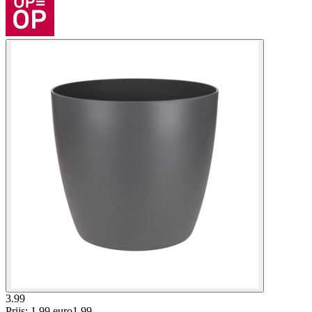
3.99
Prijs: 1.99 euro
1
.
99