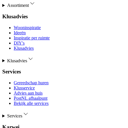
Assortiment
Klusadvies
Wooninspiratie
Ideeën
Inspiratie per ruimte
DIY's
Klusadvies
Klusadvies
Services
Gereedschap huren
Klusservice
Advies aan huis
PostNL afhaalpunt
Bekijk alle services
Services
Karwei