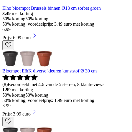
Elho bloempot Brussels binnen Ø18 cm sorbet groen
3.49
met korting
50% korting
50% korting
50% korting, voordeelprijs: 3.49 euro met korting
6
.
99
Prijs: 6.99 euro
Bloempot E&K diverse kleuren kunststof Ø 30 cm
(
8
)
Beoordeeld met 4.6 van de 5 sterren, 8 klantreviews
1.99
met korting
50% korting
50% korting
50% korting, voordeelprijs: 1.99 euro met korting
3
.
99
Prijs: 3.99 euro