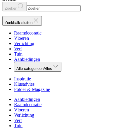
Zoeken
Zoekbalk sluiten
Raamdecoratie
Vloeren
Verlichting
Verf
Tuin
Aanbiedingen
Alle categorieën
Alles
Inspiratie
Klusadvies
Folder & Magazine
Aanbiedingen
Raamdecoratie
Vloeren
Verlichting
Verf
Tuin