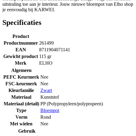
uitstraling toe aan je interieur. Jouw nieuwe bloempot van Elho shop
je eenvoudig bij KARWEI.
Specificaties
Product
Productnummer
261499
EAN
8711904071141
Gewicht product
115 gr
Merk
ELHO
Algemeen
PEFC Keurmerk
Nee
FSC-keurmerk
Nee
Kleurfamilie
Zwart
Materiaal
Kunststof
Materiaal (detail)
PP (Polypropyleen/polypropeen)
Type
Bloempot
Vorm
Rond
Met wielen
Nee
Gebruik