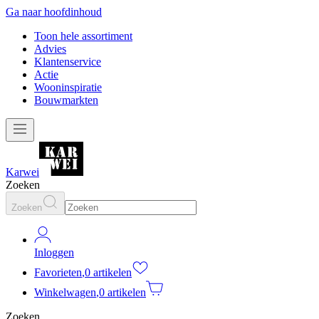
Ga naar hoofdinhoud
Toon hele assortiment
Advies
Klantenservice
Actie
Wooninspiratie
Bouwmarkten
Karwei
Zoeken
Zoeken
Inloggen
Favorieten
,
0 artikelen
Winkelwagen
,
0 artikelen
Zoeken