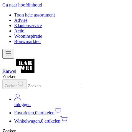
Ga naar hoofdinhoud
Toon hele assortiment
Advies
Klantenservice
Actie
Wooninspiratie
Bouwmarkten
Karwei
Zoeken
Zoeken
Inloggen
Favorieten
,
0 artikelen
Winkelwagen
,
0 artikelen
Zoeken