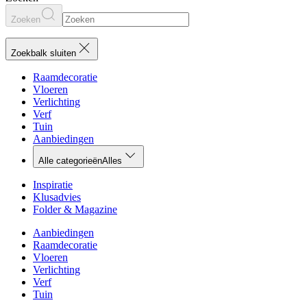
Zoeken
Zoekbalk sluiten
Raamdecoratie
Vloeren
Verlichting
Verf
Tuin
Aanbiedingen
Alle categorieën
Alles
Inspiratie
Klusadvies
Folder & Magazine
Aanbiedingen
Raamdecoratie
Vloeren
Verlichting
Verf
Tuin