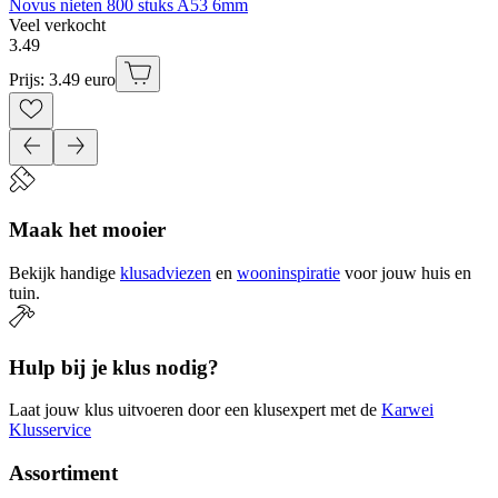
Novus nieten 800 stuks A53 6mm
Veel verkocht
3
.
49
Prijs: 3.49 euro
Maak het mooier
Bekijk handige
klusadviezen
en
wooninspiratie
voor jouw huis en
tuin.
Hulp bij je klus nodig?
Laat jouw klus uitvoeren door een klusexpert met de
Karwei
Klusservice
Assortiment