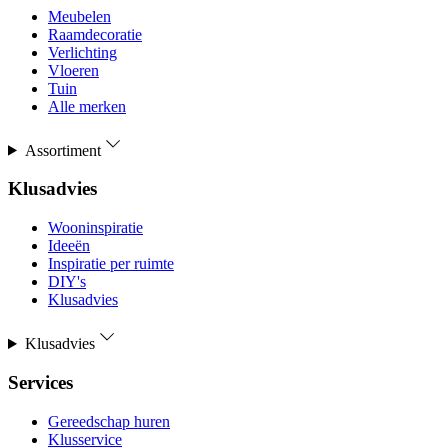
Meubelen
Raamdecoratie
Verlichting
Vloeren
Tuin
Alle merken
Assortiment
Klusadvies
Wooninspiratie
Ideeën
Inspiratie per ruimte
DIY's
Klusadvies
Klusadvies
Services
Gereedschap huren
Klusservice