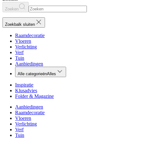
Zoeken
Zoekbalk sluiten
Raamdecoratie
Vloeren
Verlichting
Verf
Tuin
Aanbiedingen
Alle categorieën
Alles
Inspiratie
Klusadvies
Folder & Magazine
Aanbiedingen
Raamdecoratie
Vloeren
Verlichting
Verf
Tuin