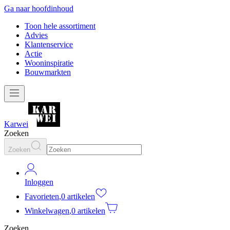
Ga naar hoofdinhoud
Toon hele assortiment
Advies
Klantenservice
Actie
Wooninspiratie
Bouwmarkten
Karwei
Zoeken
Zoeken
Inloggen
Favorieten
,
0 artikelen
Winkelwagen
,
0 artikelen
Zoeken