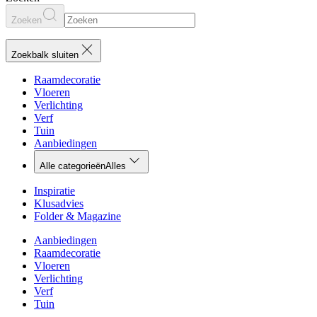
Zoeken
Zoekbalk sluiten
Raamdecoratie
Vloeren
Verlichting
Verf
Tuin
Aanbiedingen
Alle categorieën
Alles
Inspiratie
Klusadvies
Folder & Magazine
Aanbiedingen
Raamdecoratie
Vloeren
Verlichting
Verf
Tuin