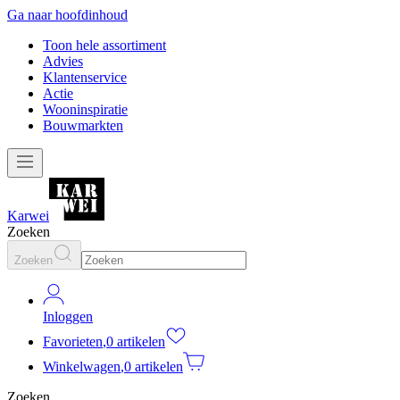
Ga naar hoofdinhoud
Toon hele assortiment
Advies
Klantenservice
Actie
Wooninspiratie
Bouwmarkten
Karwei
Zoeken
Zoeken
Inloggen
Favorieten
,
0 artikelen
Winkelwagen
,
0 artikelen
Zoeken