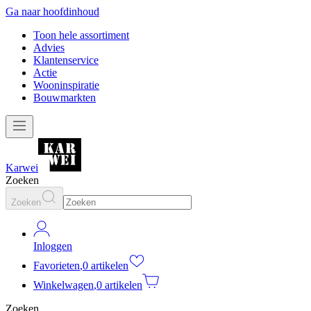
Ga naar hoofdinhoud
Toon hele assortiment
Advies
Klantenservice
Actie
Wooninspiratie
Bouwmarkten
Karwei
Zoeken
Zoeken
Inloggen
Favorieten
,
0 artikelen
Winkelwagen
,
0 artikelen
Zoeken