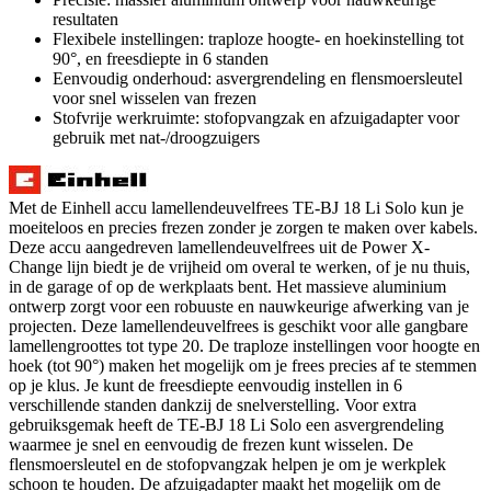
resultaten
Flexibele instellingen: traploze hoogte- en hoekinstelling tot
90°, en freesdiepte in 6 standen
Eenvoudig onderhoud: asvergrendeling en flensmoersleutel
voor snel wisselen van frezen
Stofvrije werkruimte: stofopvangzak en afzuigadapter voor
gebruik met nat-/droogzuigers
Met de Einhell accu lamellendeuvelfrees TE-BJ 18 Li Solo kun je
moeiteloos en precies frezen zonder je zorgen te maken over kabels.
Deze accu aangedreven lamellendeuvelfrees uit de Power X-
Change lijn biedt je de vrijheid om overal te werken, of je nu thuis,
in de garage of op de werkplaats bent. Het massieve aluminium
ontwerp zorgt voor een robuuste en nauwkeurige afwerking van je
projecten. Deze lamellendeuvelfrees is geschikt voor alle gangbare
lamellengroottes tot type 20. De traploze instellingen voor hoogte en
hoek (tot 90°) maken het mogelijk om je frees precies af te stemmen
op je klus. Je kunt de freesdiepte eenvoudig instellen in 6
verschillende standen dankzij de snelverstelling. Voor extra
gebruiksgemak heeft de TE-BJ 18 Li Solo een asvergrendeling
waarmee je snel en eenvoudig de frezen kunt wisselen. De
flensmoersleutel en de stofopvangzak helpen je om je werkplek
schoon te houden. De afzuigadapter maakt het mogelijk om de