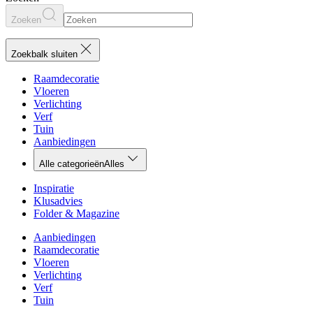
Zoeken
Zoekbalk sluiten
Raamdecoratie
Vloeren
Verlichting
Verf
Tuin
Aanbiedingen
Alle categorieën
Alles
Inspiratie
Klusadvies
Folder & Magazine
Aanbiedingen
Raamdecoratie
Vloeren
Verlichting
Verf
Tuin