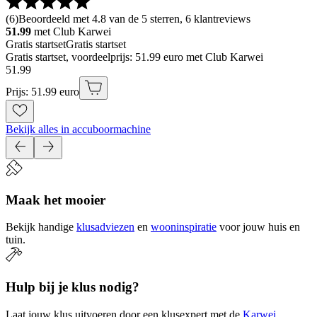
(
6
)
Beoordeeld met 4.8 van de 5 sterren, 6 klantreviews
51.99
met Club Karwei
Gratis startset
Gratis startset
Gratis startset, voordeelprijs: 51.99 euro met Club Karwei
51
.
99
Prijs: 51.99 euro
Bekijk alles in accuboormachine
Maak het mooier
Bekijk handige
klusadviezen
en
wooninspiratie
voor jouw huis en
tuin.
Hulp bij je klus nodig?
Laat jouw klus uitvoeren door een klusexpert met de
Karwei