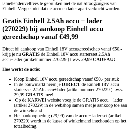
lamellendeuvelfrees te gebruiken met de nat-/droogzuigers van
Einhell. Vergeet niet dat de accu en lader apart verkocht worden.
Gratis Einhell 2.5Ah accu + lader
(270229) bij aankoop Einhell accu
gereedschap vanaf €49,99
Direct bij aankoop van Einhell 18V accugereedschap vanaf €50,-
krijg je nu
GRATIS
de Einhell 18V accu startersset 2.5Ah
accu+lader (artikelnummer 270229 ) t.w.v. 29,99
CADEAU!
Hoe werkt de actie:
Koop Einhell 18V accu gereedschap vanaf €50,- per stuk
In de bouwmarkt neem je
DIRECT
de Einhell 18V accu
startersset 2.5Ah accu+lader (artikelnummer 270229 ) t.w.v.
29,99
GRATIS
mee
!
Op de KARWEI website voeg je de GRATIS accu + lader
(artikel 270229) in de webshop samen met je aankoop toe aan
de winkelmand
Het aankoopbedrag (29,99) van de accu + lader set (artikel
270229) wordt in de kassa of winkelmand ingehouden op het
totaalbedrag.