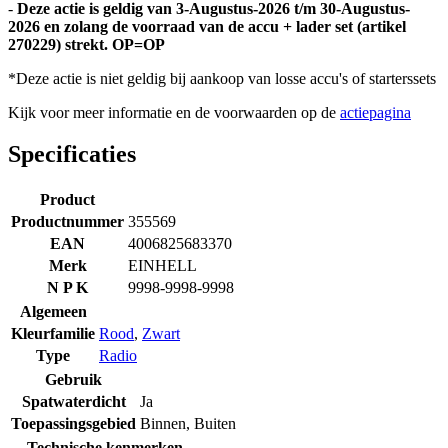
-
Deze actie is geldig van 3-Augustus-2026 t/m 30-Augustus-
2026 en zolang de voorraad van de accu + lader set (artikel
270229) strekt. OP=OP
*Deze actie is niet geldig bij aankoop van losse accu's of starterssets
Kijk voor meer informatie en de voorwaarden op de
actiepagina
Specificaties
Product
Productnummer
355569
EAN
4006825683370
Merk
EINHELL
N P K
9998-9998-9998
Algemeen
Kleurfamilie
Rood
,
Zwart
Type
Radio
Gebruik
Spatwaterdicht
Ja
Toepassingsgebied
Binnen
,
Buiten
Technische kenmerken