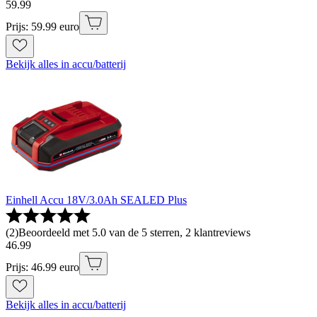
59
.
99
Prijs: 59.99 euro
Bekijk alles in accu/batterij
Einhell Accu 18V/3.0Ah SEALED Plus
(
2
)
Beoordeeld met 5.0 van de 5 sterren, 2 klantreviews
46
.
99
Prijs: 46.99 euro
Bekijk alles in accu/batterij