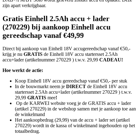
zijn apart verkrijgbaar.
Gratis Einhell 2.5Ah accu + lader
(270229) bij aankoop Einhell accu
gereedschap vanaf €49,99
Direct bij aankoop van Einhell 18V accugereedschap vanaf €50,-
krijg je nu
GRATIS
de Einhell 18V accu startersset 2.5Ah
accu+lader (artikelnummer 270229 ) t.w.v. 29,99
CADEAU!
Hoe werkt de actie:
Koop Einhell 18V accu gereedschap vanaf €50,- per stuk
In de bouwmarkt neem je
DIRECT
de Einhell 18V accu
startersset 2.5Ah accu+lader (artikelnummer 270229 ) t.w.v.
29,99
GRATIS
mee
!
Op de KARWEI website voeg je de GRATIS accu + lader
(artikel 270229) in de webshop samen met je aankoop toe aan
de winkelmand
Het aankoopbedrag (29,99) van de accu + lader set (artikel
270229) wordt in de kassa of winkelmand ingehouden op het
totaalbedrag.