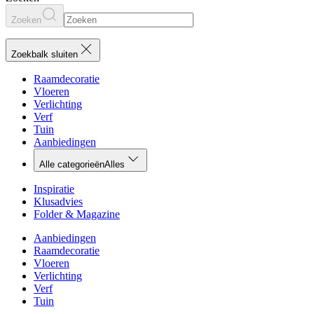
Zoeken
Zoekbalk sluiten
Raamdecoratie
Vloeren
Verlichting
Verf
Tuin
Aanbiedingen
Alle categorieën
Alles
Inspiratie
Klusadvies
Folder & Magazine
Aanbiedingen
Raamdecoratie
Vloeren
Verlichting
Verf
Tuin