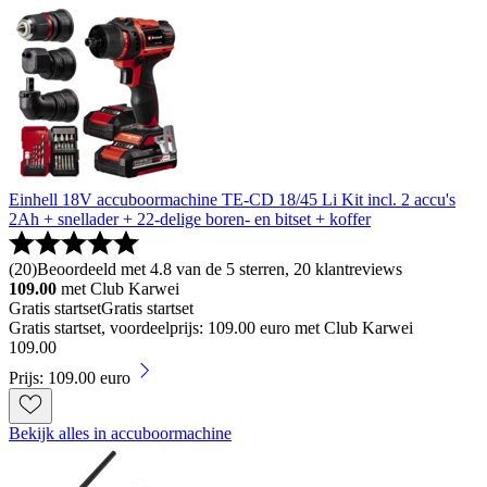
Einhell 18V accuboormachine TE-CD 18/45 Li Kit incl. 2 accu's
2Ah + snellader + 22-delige boren- en bitset + koffer
(
20
)
Beoordeeld met 4.8 van de 5 sterren, 20 klantreviews
109.00
met Club Karwei
Gratis startset
Gratis startset
Gratis startset, voordeelprijs: 109.00 euro met Club Karwei
109
.
00
Prijs: 109.00 euro
Bekijk alles in accuboormachine