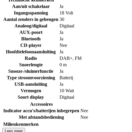
Aan/uit schakelaar
Ja
Ingangsspanning
18 Volt
Aantal zenders in geheugen
30
Analoog/digitaal
Digitaal
AUX-poort
Ja
Bluetooth
Ja
CD-player
Nee
Hoofdtelefoonaansluiting
Ja
Radio
DAB+
,
FM
Snoerlengte
0 m
Snooze-/sluimerfunctie
Ja
Type stroomvoorziening
Batterij
USB-aansluiting
Ja
Vermogen
10 Watt
Soort display
Digitaal
Accessoires
Indicator accu's/batterijen inbegrepen
Nee
Met afstandsbediening
Nee
Milieukenmerken
Lees meer