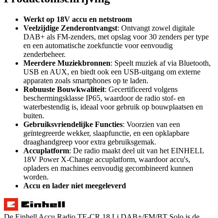
Werkt op 18V accu en netstroom
Veelzijdige Zenderontvangst
: Ontvangt zowel digitale
DAB+ als FM-zenders, met opslag voor 30 zenders per type
en een automatische zoekfunctie voor eenvoudig
zenderbeheer.
Meerdere Muziekbronnen
: Speelt muziek af via Bluetooth,
USB en AUX, en biedt ook een USB-uitgang om externe
apparaten zoals smartphones op te laden.
Robuuste Bouwkwaliteit
: Gecertificeerd volgens
beschermingsklasse IP65, waardoor de radio stof- en
waterbestendig is, ideaal voor gebruik op bouwplaatsen en
buiten.
Gebruiksvriendelijke Functies
: Voorzien van een
geïntegreerde wekker, slaapfunctie, en een opklapbare
draaghandgreep voor extra gebruiksgemak.
Accuplatform
: De radio maakt deel uit van het EINHELL
18V Power X-Change accuplatform, waardoor accu's,
opladers en machines eenvoudig gecombineerd kunnen
worden.
Accu en lader niet meegeleverd
De Einhell Accu Radio TE-CR 18 Li DAB+/FM/BT Solo is de