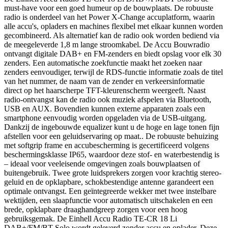
must-have voor een goed humeur op de bouwplaats. De robuuste
radio is onderdeel van het Power X-Change accuplatform, waarin
alle accu's, opladers en machines flexibel met elkaar kunnen worden
gecombineerd. Als alternatief kan de radio ook worden bediend via
de meegeleverde 1,8 m lange stroomkabel. De Accu Bouwradio
ontvangt digitale DAB+ en FM-zenders en biedt opslag voor elk 30
zenders. Een automatische zoekfunctie maakt het zoeken naar
zenders eenvoudiger, terwijl de RDS-functie informatie zoals de titel
van het nummer, de naam van de zender en verkeersinformatie
direct op het haarscherpe TFT-kleurenscherm weergeeft. Naast
radio-ontvangst kan de radio ook muziek afspelen via Bluetooth,
USB en AUX. Bovendien kunnen externe apparaten zoals een
smartphone eenvoudig worden opgeladen via de USB-uitgang.
Dankzij de ingebouwde equalizer kunt u de hoge en lage tonen fijn
afstellen voor een geluidservaring op maat.. De robuuste behuizing
met softgrip frame en accubescherming is gecertificeerd volgens
beschermingsklasse IP65, waardoor deze stof- en waterbestendig is
– ideaal voor veeleisende omgevingen zoals bouwplaatsen of
buitengebruik. Twee grote luidsprekers zorgen voor krachtig stereo-
geluid en de opklapbare, schokbestendige antenne garandeert een
optimale ontvangst. Een geïntegreerde wekker met twee instelbare
wektijden, een slaapfunctie voor automatisch uitschakelen en een
brede, opklapbare draaghandgreep zorgen voor een hoog
gebruiksgemak. De Einhell Accu Radio TE-CR 18 Li
DAB+/FM/BT Solo wordt geleverd zonder accu en oplader. Deze