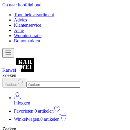
Ga naar hoofdinhoud
Toon hele assortiment
Advies
Klantenservice
Actie
Wooninspiratie
Bouwmarkten
Karwei
Zoeken
Zoeken
Inloggen
Favorieten
,
0 artikelen
Winkelwagen
,
0 artikelen
Zoeken