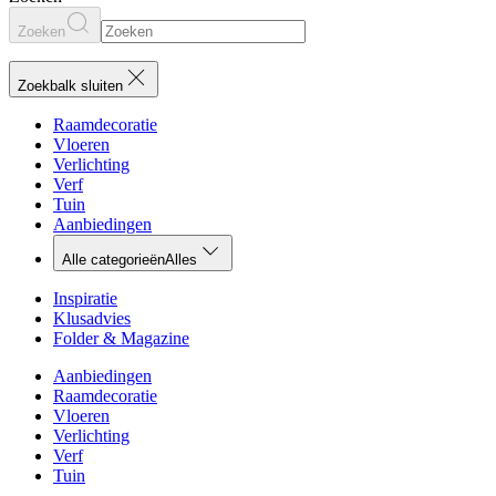
Zoeken
Zoekbalk sluiten
Raamdecoratie
Vloeren
Verlichting
Verf
Tuin
Aanbiedingen
Alle categorieën
Alles
Inspiratie
Klusadvies
Folder & Magazine
Aanbiedingen
Raamdecoratie
Vloeren
Verlichting
Verf
Tuin