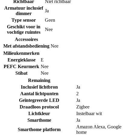
Richtbaar
Niet richtbaar
Armatuur inclusief
Ja
dimmer
Type sensor
Geen
Geschikt voor in
Nee
vochtige ruimtes
Accessoires
Met afstandsbediening
Nee
Milieukenmerken
Energieklasse
E
PEFC Keurmerk
Nee
Stibat
Nee
Remaining
Inclusief lichtbron
Ja
Aantal lichtpunten
2
Geïntegreerde LED
Ja
Draadloos protocol
Zigbee
Lichtkleur
Instelbaar wit
Smarthome
Ja
Amazon Alexa
,
Google
Smarthome platform
home