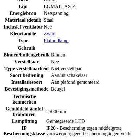
Lijn
LOMALTAS-Z
Energiebron
Netspanning
Materiaal (detail)
Staal
Inclusief ventilator
Nee
Kleurfamilie
Zwart
Type
Plafondlamp
Gebruik
Binnen/buitengebruik
Binnen
Verstelbaar
Nee
Type verstelbaarheid
Niet verstelbaar
Soort bediening
Aan/uit schakelaar
Installatiesoort
Aan plafond gemonteerd
Bevestigingsmethode
Beugel
Technische
kenmerken
Gemiddeld aantal
25000 uur
branduren
Lampfitting
Geïntegreerde LED
IP
IP20 - Bescherming tegen middelgrote
Beschermingsklasse
voorwerpen; geen bescherming tegen vocht