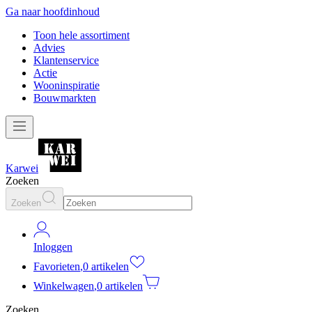
Ga naar hoofdinhoud
Toon hele assortiment
Advies
Klantenservice
Actie
Wooninspiratie
Bouwmarkten
Karwei
Zoeken
Zoeken
Inloggen
Favorieten
,
0 artikelen
Winkelwagen
,
0 artikelen
Zoeken