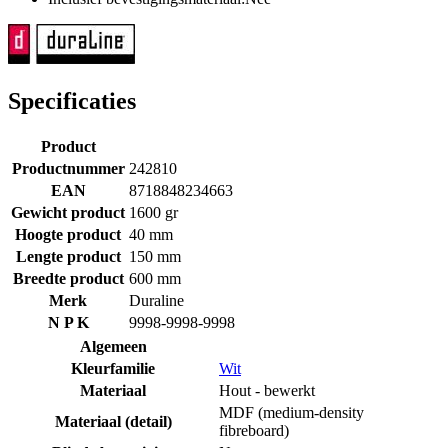
Specificaties
Product
Productnummer
242810
EAN
8718848234663
Gewicht product
1600 gr
Hoogte product
40 mm
Lengte product
150 mm
Breedte product
600 mm
Merk
Duraline
N P K
9998-9998-9998
Algemeen
Kleurfamilie
Wit
Materiaal
Hout - bewerkt
MDF (medium-density
Materiaal (detail)
fibreboard)