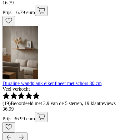
16
.
79
Prijs: 16.79 euro
Duraline wandplank eikenfineer met schors 80 cm
Veel verkocht
(
19
)
Beoordeeld met 3.9 van de 5 sterren, 19 klantreviews
36
.
99
Prijs: 36.99 euro