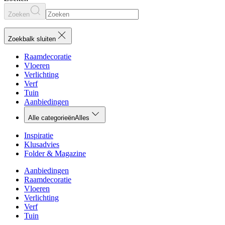
Zoeken
Zoekbalk sluiten
Raamdecoratie
Vloeren
Verlichting
Verf
Tuin
Aanbiedingen
Alle categorieën
Alles
Inspiratie
Klusadvies
Folder & Magazine
Aanbiedingen
Raamdecoratie
Vloeren
Verlichting
Verf
Tuin