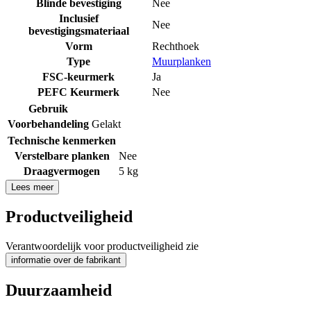
Blinde bevestiging
Nee
Inclusief
Nee
bevestigingsmateriaal
Vorm
Rechthoek
Type
Muurplanken
FSC-keurmerk
Ja
PEFC Keurmerk
Nee
Gebruik
Voorbehandeling
Gelakt
Technische kenmerken
Verstelbare planken
Nee
Draagvermogen
5 kg
Lees meer
Productveiligheid
Verantwoordelijk voor productveiligheid zie
informatie over de fabrikant
Duurzaamheid