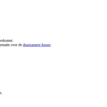
herkomst.
ormatie over de
duurzamere keuze
.
t.