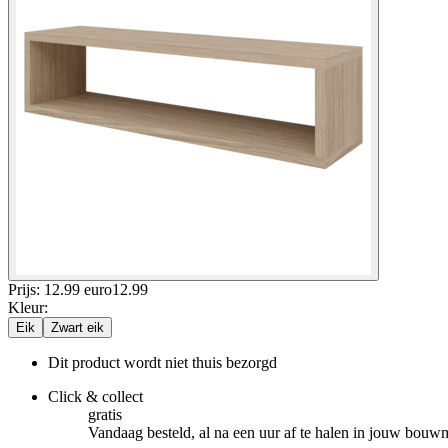
Prijs: 12.99 euro
12
.
99
Kleur
:
Eik
Zwart eik
Dit product wordt niet thuis bezorgd
Click & collect
gratis
Vandaag besteld, al na een uur af te halen in jouw bouw