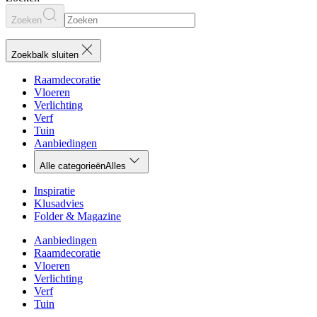
Zoeken
Zoekbalk sluiten
Raamdecoratie
Vloeren
Verlichting
Verf
Tuin
Aanbiedingen
Alle categorieën
Alles
Inspiratie
Klusadvies
Folder & Magazine
Aanbiedingen
Raamdecoratie
Vloeren
Verlichting
Verf
Tuin