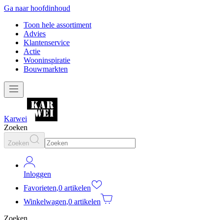
Ga naar hoofdinhoud
Toon hele assortiment
Advies
Klantenservice
Actie
Wooninspiratie
Bouwmarkten
Karwei
Zoeken
Zoeken
Inloggen
Favorieten
,
0 artikelen
Winkelwagen
,
0 artikelen
Zoeken