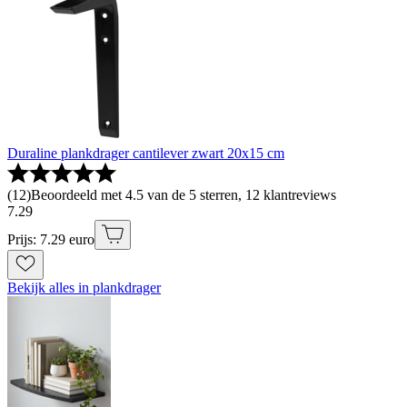
Duraline plankdrager cantilever zwart 20x15 cm
(
12
)
Beoordeeld met 4.5 van de 5 sterren, 12 klantreviews
7
.
29
Prijs: 7.29 euro
Bekijk alles in plankdrager