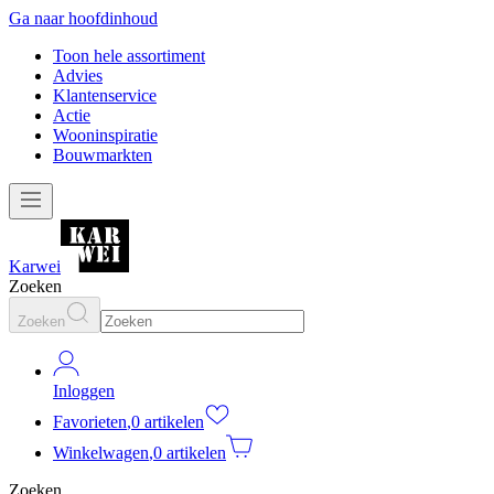
Ga naar hoofdinhoud
Toon hele assortiment
Advies
Klantenservice
Actie
Wooninspiratie
Bouwmarkten
Karwei
Zoeken
Zoeken
Inloggen
Favorieten
,
0 artikelen
Winkelwagen
,
0 artikelen
Zoeken