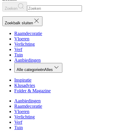
Zoeken
Zoekbalk sluiten
Raamdecoratie
Vloeren
Verlichting
Verf
Tuin
Aanbiedingen
Alle categorieën
Alles
Inspiratie
Klusadvies
Folder & Magazine
Aanbiedingen
Raamdecoratie
Vloeren
Verlichting
Verf
Tuin