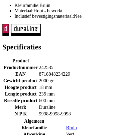
Kleurfamilie:Bruin
Materiaal:Hout - bewerkt
Inclusief bevestigingsmateriaal:Nee
Specificaties
Product
Productnummer
242535
EAN
8718848234229
Gewicht product
2000 gr
Hoogte product
18 mm
Lengte product
235 mm
Breedte product
600 mm
Merk
Duraline
N P K
9998-9998-9998
Algemeen
Kleurfamilie
Bruin
Afwerking
Verf