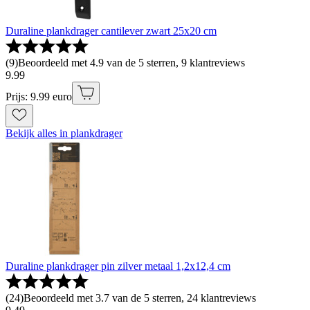
Duraline plankdrager cantilever zwart 25x20 cm
(
9
)
Beoordeeld met 4.9 van de 5 sterren, 9 klantreviews
9
.
99
Prijs: 9.99 euro
Bekijk alles in plankdrager
Duraline plankdrager pin zilver metaal 1,2x12,4 cm
(
24
)
Beoordeeld met 3.7 van de 5 sterren, 24 klantreviews