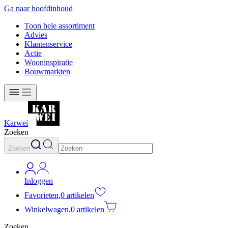
Ga naar hoofdinhoud
Toon hele assortiment
Advies
Klantenservice
Actie
Wooninspiratie
Bouwmarkten
Karwei
Zoeken
Zoeken
Inloggen
Favorieten
,
0 artikelen
Winkelwagen
,
0 artikelen
Zoeken