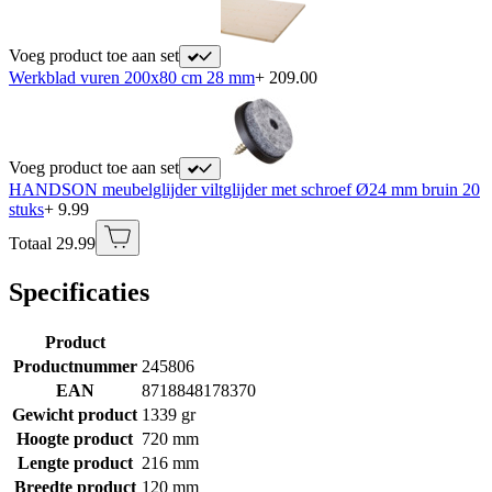
Voeg product toe aan set
Werkblad vuren 200x80 cm 28 mm
+ 209.00
Voeg product toe aan set
HANDSON meubelglijder viltglijder met schroef Ø24 mm bruin 20
stuks
+ 9.99
Totaal 29.99
Specificaties
Product
Productnummer
245806
EAN
8718848178370
Gewicht product
1339 gr
Hoogte product
720 mm
Lengte product
216 mm
Breedte product
120 mm