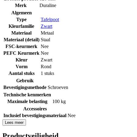
Merk
Duraline
Algemeen
Type
Tafelpoot
Kleurfamilie
Zwart
Materiaal
Metaal
Materiaal (detail)
Staal
FSC-keurmerk
Nee
PEFC Keurmerk
Nee
Kleur
Zwart
Vorm
Rond
Aantal stuks
1 stuks
Gebruik
Bevestigingsmethode
Schroeven
Technische kenmerken
Maximale belasting
100 kg
Accessoires
Inclusief bevestigingsmateriaal
Nee
Lees meer
Productveiligheid