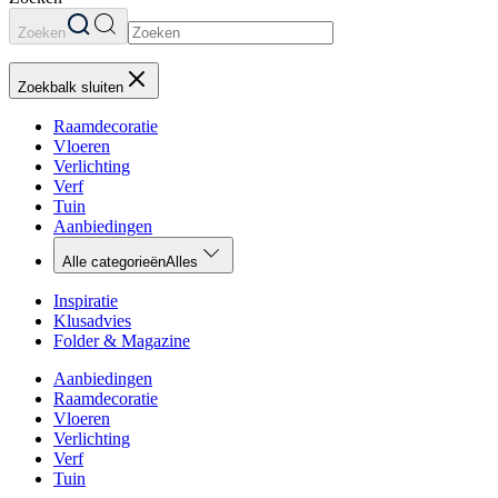
Zoeken
Zoekbalk sluiten
Raamdecoratie
Vloeren
Verlichting
Verf
Tuin
Aanbiedingen
Alle categorieën
Alles
Inspiratie
Klusadvies
Folder & Magazine
Aanbiedingen
Raamdecoratie
Vloeren
Verlichting
Verf
Tuin