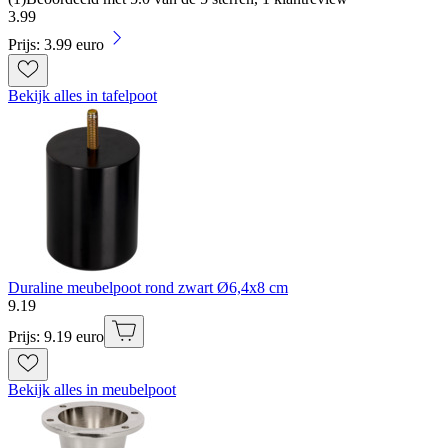
3
.
99
Prijs: 3.99 euro
Bekijk alles in tafelpoot
Duraline meubelpoot rond zwart Ø6,4x8 cm
9
.
19
Prijs: 9.19 euro
Bekijk alles in meubelpoot