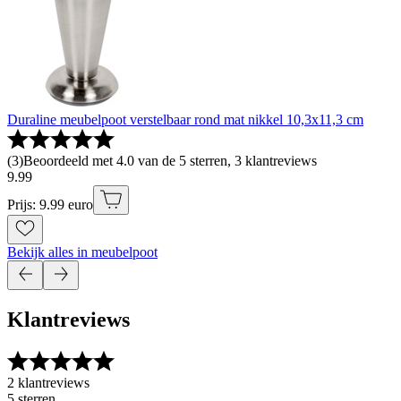
Duraline meubelpoot verstelbaar rond mat nikkel 10,3x11,3 cm
(
3
)
Beoordeeld met 4.0 van de 5 sterren, 3 klantreviews
9
.
99
Prijs: 9.99 euro
Bekijk alles in meubelpoot
Klantreviews
2 klantreviews
5 sterren