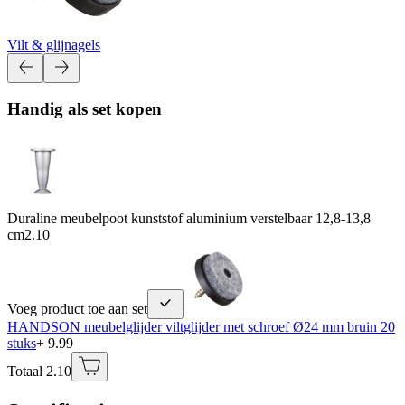
Vilt & glijnagels
Handig als set kopen
Duraline meubelpoot kunststof aluminium verstelbaar 12,8-13,8
cm
2.10
Voeg product toe aan set
HANDSON meubelglijder viltglijder met schroef Ø24 mm bruin 20
stuks
+ 9.99
Totaal 2.10