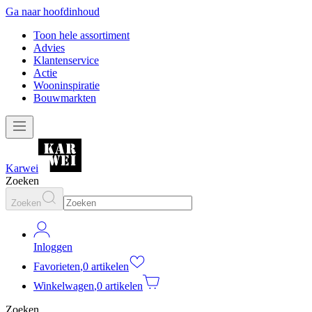
Ga naar hoofdinhoud
Toon hele assortiment
Advies
Klantenservice
Actie
Wooninspiratie
Bouwmarkten
Karwei
Zoeken
Zoeken
Inloggen
Favorieten
,
0 artikelen
Winkelwagen
,
0 artikelen
Zoeken