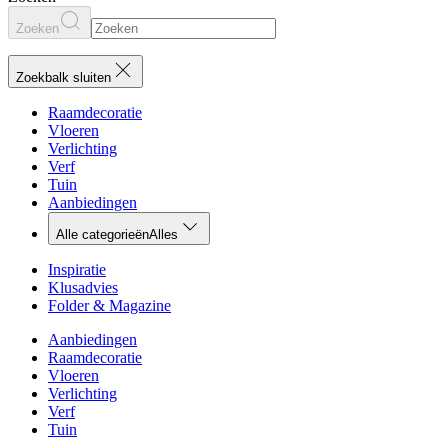
Zoeken
Zoekbalk sluiten
Raamdecoratie
Vloeren
Verlichting
Verf
Tuin
Aanbiedingen
Alle categorieën
Alles
Inspiratie
Klusadvies
Folder & Magazine
Aanbiedingen
Raamdecoratie
Vloeren
Verlichting
Verf
Tuin