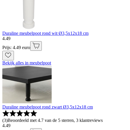
Duraline meubelpoot rond wit Ø3,5x12x18 cm
4
.
49
Prijs: 4.49 euro
Bekijk alles in meubelpoot
Duraline meubelpoot rond zwart Ø3,5x12x18 cm
(
3
)
Beoordeeld met 4.7 van de 5 sterren, 3 klantreviews
4
.
49