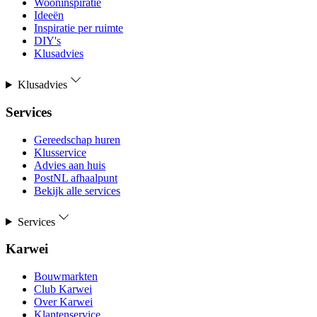
Wooninspiratie
Ideeën
Inspiratie per ruimte
DIY's
Klusadvies
Klusadvies
Services
Gereedschap huren
Klusservice
Advies aan huis
PostNL afhaalpunt
Bekijk alle services
Services
Karwei
Bouwmarkten
Club Karwei
Over Karwei
Klantenservice