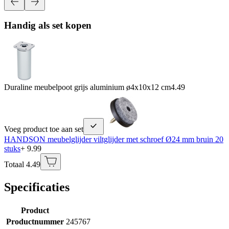
Handig als set kopen
Duraline meubelpoot grijs aluminium ø4x10x12 cm
4.49
Voeg product toe aan set
HANDSON meubelglijder viltglijder met schroef Ø24 mm bruin 20
stuks
+ 9.99
Totaal 4.49
Specificaties
Product
Productnummer
245767