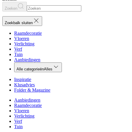
Zoeken
Zoekbalk sluiten
Raamdecoratie
Vloeren
Verlichting
Verf
Tuin
Aanbiedingen
Alle categorieën
Alles
Inspiratie
Klusadvies
Folder & Magazine
Aanbiedingen
Raamdecoratie
Vloeren
Verlichting
Verf
Tuin