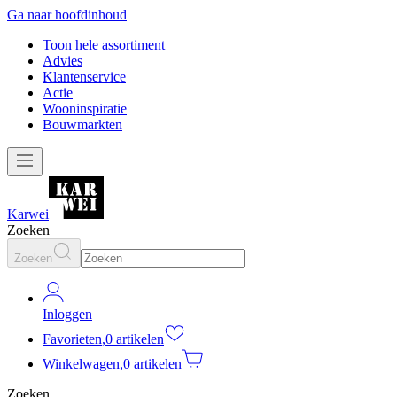
Ga naar hoofdinhoud
Toon hele assortiment
Advies
Klantenservice
Actie
Wooninspiratie
Bouwmarkten
Karwei
Zoeken
Zoeken
Inloggen
Favorieten
,
0 artikelen
Winkelwagen
,
0 artikelen
Zoeken