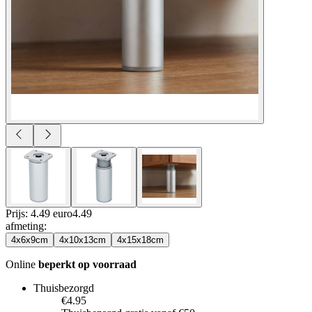
Prijs: 4.49 euro
4
.
49
afmeting
:
4x6x9cm
4x10x13cm
4x15x18cm
Online
beperkt op voorraad
Thuisbezorgd
€4.95