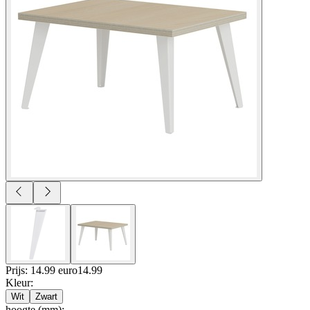
Prijs: 14.99 euro
14
.
99
Kleur
:
Wit
Zwart
hoogte (mm)
: