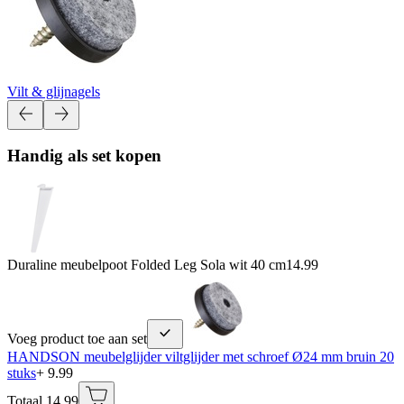
Vilt & glijnagels
Handig als set kopen
Duraline meubelpoot Folded Leg Sola wit 40 cm
14.99
Voeg product toe aan set
HANDSON meubelglijder viltglijder met schroef Ø24 mm bruin 20
stuks
+ 9.99
Totaal 14.99