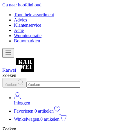
Ga naar hoofdinhoud
Toon hele assortiment
Advies
Klantenservice
Actie
Wooninspiratie
Bouwmarkten
Karwei
Zoeken
Zoeken
Inloggen
Favorieten
,
0 artikelen
Winkelwagen
,
0 artikelen
Zoeken