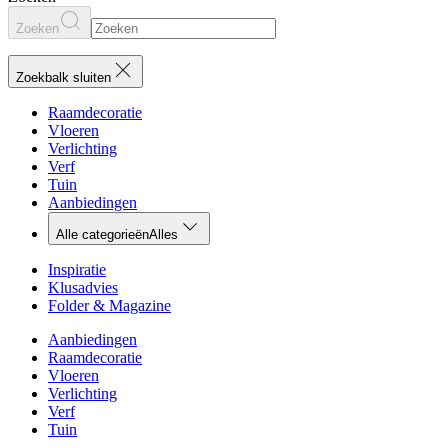
Zoeken
Zoekbalk sluiten
Raamdecoratie
Vloeren
Verlichting
Verf
Tuin
Aanbiedingen
Alle categorieën
Alles
Inspiratie
Klusadvies
Folder & Magazine
Aanbiedingen
Raamdecoratie
Vloeren
Verlichting
Verf
Tuin