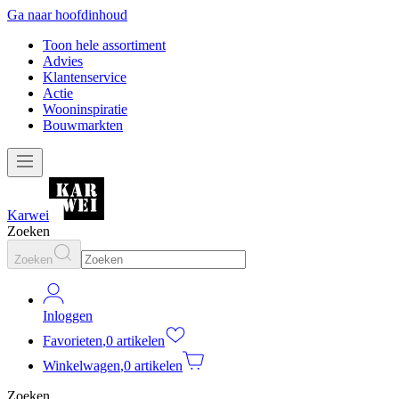
Ga naar hoofdinhoud
Toon hele assortiment
Advies
Klantenservice
Actie
Wooninspiratie
Bouwmarkten
Karwei
Zoeken
Zoeken
Inloggen
Favorieten
,
0 artikelen
Winkelwagen
,
0 artikelen
Zoeken