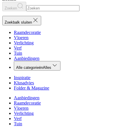
Zoeken
Zoekbalk sluiten
Raamdecoratie
Vloeren
Verlichting
Verf
Tuin
Aanbiedingen
Alle categorieën
Alles
Inspiratie
Klusadvies
Folder & Magazine
Aanbiedingen
Raamdecoratie
Vloeren
Verlichting
Verf
Tuin