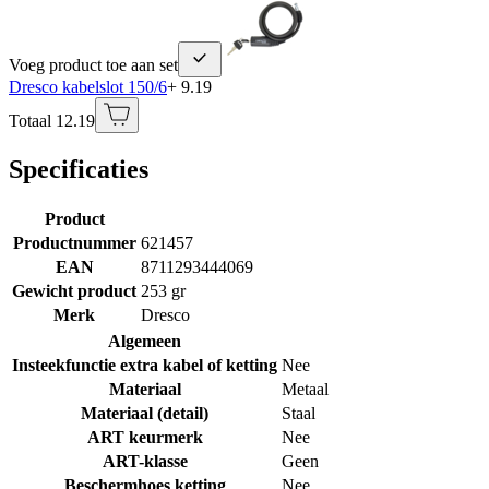
Voeg product toe aan set
Dresco kabelslot 150/6
+ 9.19
Totaal 12.19
Specificaties
Product
Productnummer
621457
EAN
8711293444069
Gewicht product
253 gr
Merk
Dresco
Algemeen
Insteekfunctie extra kabel of ketting
Nee
Materiaal
Metaal
Materiaal (detail)
Staal
ART keurmerk
Nee
ART-klasse
Geen
Beschermhoes ketting
Nee