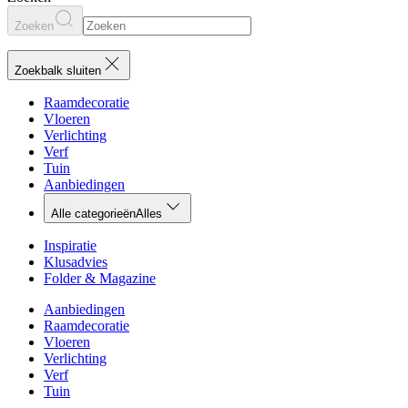
Zoeken
Zoekbalk sluiten
Raamdecoratie
Vloeren
Verlichting
Verf
Tuin
Aanbiedingen
Alle categorieën
Alles
Inspiratie
Klusadvies
Folder & Magazine
Aanbiedingen
Raamdecoratie
Vloeren
Verlichting
Verf
Tuin