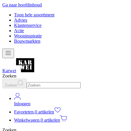
Ga naar hoofdinhoud
Toon hele assortiment
Advies
Klantenservice
Actie
Wooninspiratie
Bouwmarkten
Karwei
Zoeken
Zoeken
Inloggen
Favorieten
,
0 artikelen
Winkelwagen
,
0 artikelen
Zoeken