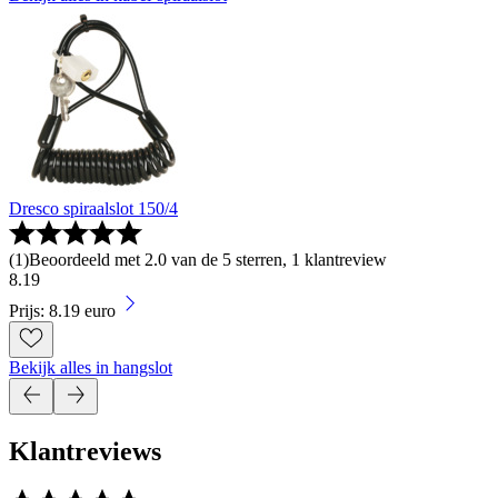
Dresco spiraalslot 150/4
(
1
)
Beoordeeld met 2.0 van de 5 sterren, 1 klantreview
8
.
19
Prijs: 8.19 euro
Bekijk alles in hangslot
Klantreviews