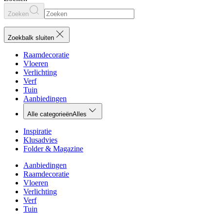
Zoeken
Zoekbalk sluiten
Raamdecoratie
Vloeren
Verlichting
Verf
Tuin
Aanbiedingen
Alle categorieën
Alles
Inspiratie
Klusadvies
Folder & Magazine
Aanbiedingen
Raamdecoratie
Vloeren
Verlichting
Verf
Tuin