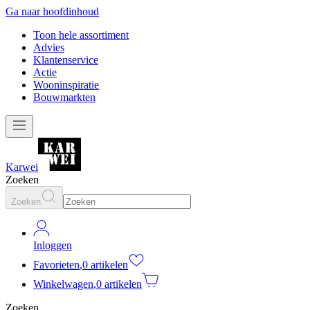
Ga naar hoofdinhoud
Toon hele assortiment
Advies
Klantenservice
Actie
Wooninspiratie
Bouwmarkten
Karwei
Zoeken
Zoeken
Inloggen
Favorieten
,
0 artikelen
Winkelwagen
,
0 artikelen
Zoeken