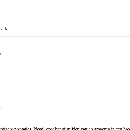
markt
n.
.
gere prestaties. Ideaal voor het uitsnijden van en graveren in een bree