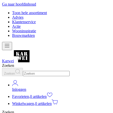
Ga naar hoofdinhoud
Toon hele assortiment
Advies
Klantenservice
Actie
Wooninspiratie
Bouwmarkten
Karwei
Zoeken
Zoeken
Inloggen
Favorieten
,
0 artikelen
Winkelwagen
,
0 artikelen
Zoeken