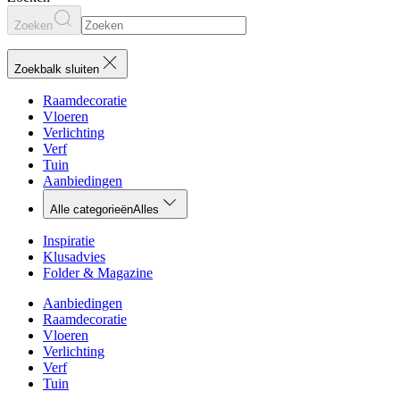
Zoeken
Zoekbalk sluiten
Raamdecoratie
Vloeren
Verlichting
Verf
Tuin
Aanbiedingen
Alle categorieën
Alles
Inspiratie
Klusadvies
Folder & Magazine
Aanbiedingen
Raamdecoratie
Vloeren
Verlichting
Verf
Tuin