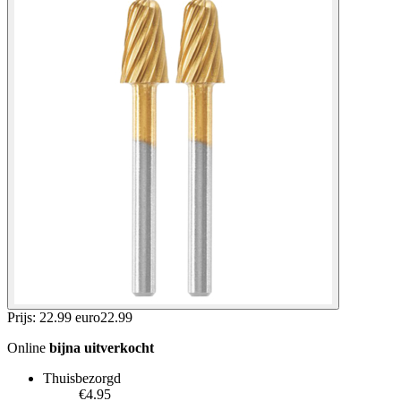
Prijs: 22.99 euro
22
.
99
Online
bijna uitverkocht
Thuisbezorgd
€4.95