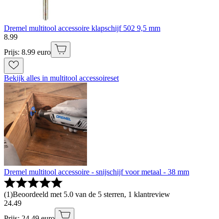
Dremel multitool accessoire klapschijf 502 9,5 mm
8
.
99
Prijs: 8.99 euro
Bekijk alles in multitool accessoireset
Dremel multitool accessoire - snijschijf voor metaal - 38 mm
(
1
)
Beoordeeld met 5.0 van de 5 sterren, 1 klantreview
24
.
49
Prijs: 24.49 euro