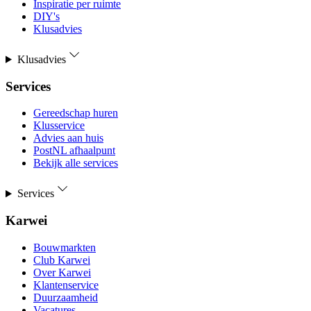
Inspiratie per ruimte
DIY's
Klusadvies
Klusadvies
Services
Gereedschap huren
Klusservice
Advies aan huis
PostNL afhaalpunt
Bekijk alle services
Services
Karwei
Bouwmarkten
Club Karwei
Over Karwei
Klantenservice
Duurzaamheid
Vacatures