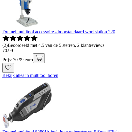
Dremel multitool accessoire - boorstandaard workstation 220
(
2
)
Beoordeeld met 4.5 van de 5 sterren, 2 klantreviews
70
.
99
Prijs: 70.99 euro
Bekijk alles in multitool boren
Dremel multitool 8250JA incl. luxe opbergtas en 5 SpeedClick