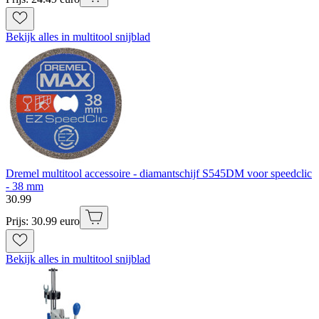
Bekijk alles in multitool snijblad
Dremel multitool accessoire - diamantschijf S545DM voor speedclic
- 38 mm
30
.
99
Prijs: 30.99 euro
Bekijk alles in multitool snijblad