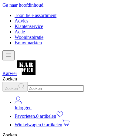
Ga naar hoofdinhoud
Toon hele assortiment
Advies
Klantenservice
Actie
Wooninspiratie
Bouwmarkten
Karwei
Zoeken
Zoeken
Inloggen
Favorieten
,
0 artikelen
Winkelwagen
,
0 artikelen
Zoeken