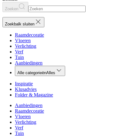
Zoeken
Zoekbalk sluiten
Raamdecoratie
Vloeren
Verlichting
Verf
Tuin
Aanbiedingen
Alle categorieën
Alles
Inspiratie
Klusadvies
Folder & Magazine
Aanbiedingen
Raamdecoratie
Vloeren
Verlichting
Verf
Tuin