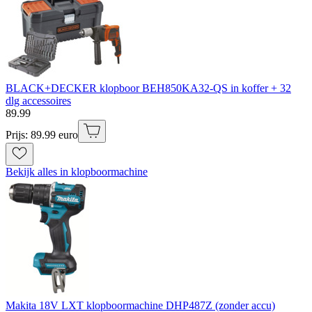
BLACK+DECKER klopboor BEH850KA32-QS in koffer + 32
dlg accessoires
89
.
99
Prijs: 89.99 euro
Bekijk alles in klopboormachine
Makita 18V LXT klopboormachine DHP487Z (zonder accu)