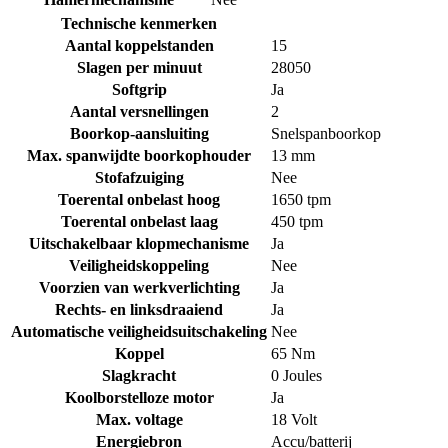
Technische kenmerken
Aantal koppelstanden
15
Slagen per minuut
28050
Softgrip
Ja
Aantal versnellingen
2
Boorkop-aansluiting
Snelspanboorkop
Max. spanwijdte boorkophouder
13 mm
Stofafzuiging
Nee
Toerental onbelast hoog
1650 tpm
Toerental onbelast laag
450 tpm
Uitschakelbaar klopmechanisme
Ja
Veiligheidskoppeling
Nee
Voorzien van werkverlichting
Ja
Rechts- en linksdraaiend
Ja
Automatische veiligheidsuitschakeling
Nee
Koppel
65 Nm
Slagkracht
0 Joules
Koolborstelloze motor
Ja
Max. voltage
18 Volt
Energiebron
Accu/batterij