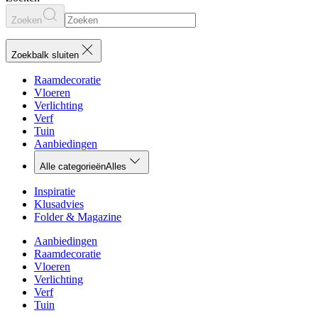
Zoeken
Zoekbalk sluiten
Raamdecoratie
Vloeren
Verlichting
Verf
Tuin
Aanbiedingen
Alle categorieën
Alles
Inspiratie
Klusadvies
Folder & Magazine
Aanbiedingen
Raamdecoratie
Vloeren
Verlichting
Verf
Tuin