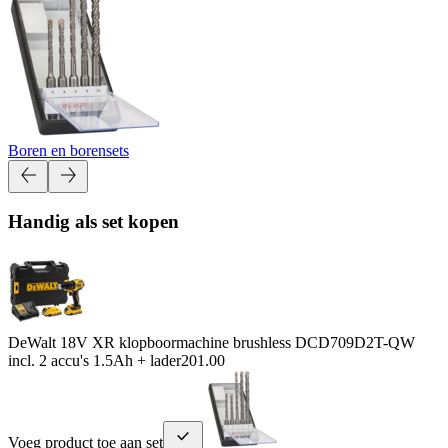
Boren en borensets
Handig als set kopen
DeWalt 18V XR klopboormachine brushless DCD709D2T-QW
incl. 2 accu's 1.5Ah + lader
201.00
Voeg product toe aan set