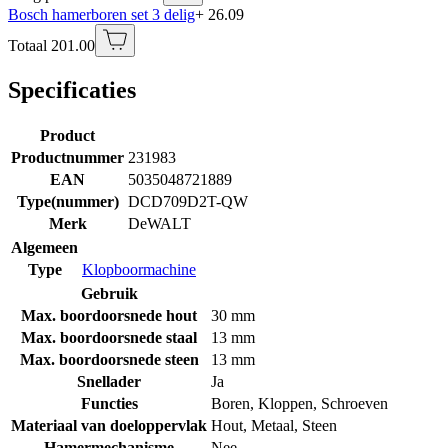
Bosch hamerboren set 3 delig
+ 26.09
Totaal 201.00
Specificaties
Product
Productnummer
231983
EAN
5035048721889
Type(nummer)
DCD709D2T-QW
Merk
DeWALT
Algemeen
Type
Klopboormachine
Gebruik
Max. boordoorsnede hout
30 mm
Max. boordoorsnede staal
13 mm
Max. boordoorsnede steen
13 mm
Snellader
Ja
Functies
Boren
,
Kloppen
,
Schroeven
Materiaal van doeloppervlak
Hout
,
Metaal
,
Steen
Hamermechanisme
Nee