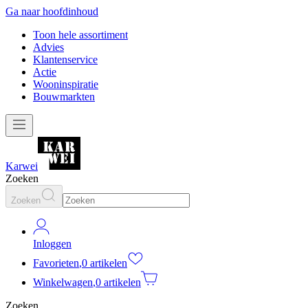
Ga naar hoofdinhoud
Toon hele assortiment
Advies
Klantenservice
Actie
Wooninspiratie
Bouwmarkten
Karwei
Zoeken
Zoeken
Inloggen
Favorieten
,
0 artikelen
Winkelwagen
,
0 artikelen
Zoeken