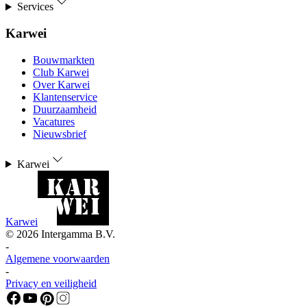
Services
Karwei
Bouwmarkten
Club Karwei
Over Karwei
Klantenservice
Duurzaamheid
Vacatures
Nieuwsbrief
Karwei
Karwei
©
2026
Intergamma B.V.
-
Algemene voorwaarden
-
Privacy en veiligheid