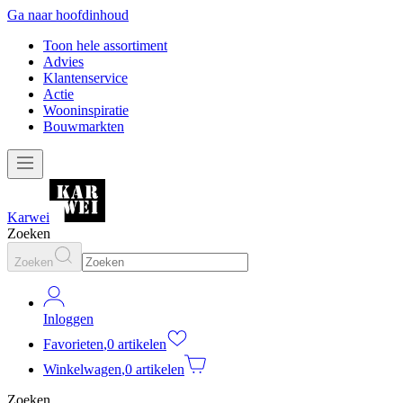
Ga naar hoofdinhoud
Toon hele assortiment
Advies
Klantenservice
Actie
Wooninspiratie
Bouwmarkten
Karwei
Zoeken
Zoeken
Inloggen
Favorieten
,
0 artikelen
Winkelwagen
,
0 artikelen
Zoeken