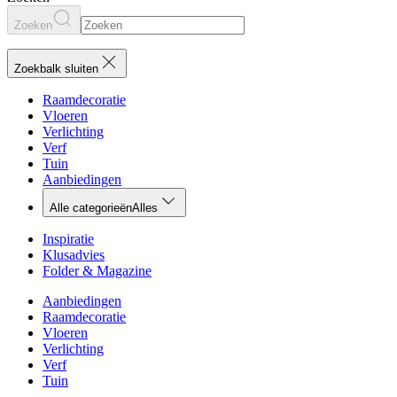
Zoeken
Zoekbalk sluiten
Raamdecoratie
Vloeren
Verlichting
Verf
Tuin
Aanbiedingen
Alle categorieën
Alles
Inspiratie
Klusadvies
Folder & Magazine
Aanbiedingen
Raamdecoratie
Vloeren
Verlichting
Verf
Tuin