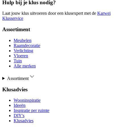
Hulp bij je klus nodig?
Laat jouw klus uitvoeren door een klusexpert met de
Karwei
Klusservice
Assortiment
Meubelen
Raamdecoratie
Verlichting
Vloeren
Tuin
Alle merken
Assortiment
Klusadvies
Wooninspiratie
Ideeën
Inspiratie per ruimte
DIY's
Klusadvies