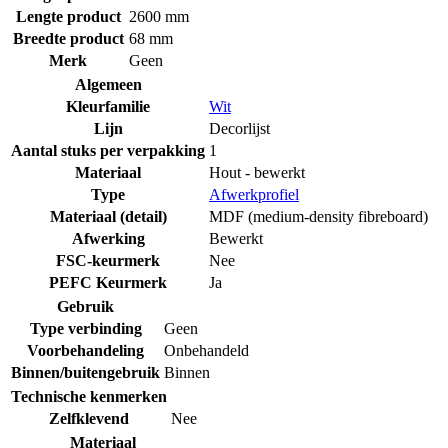
Lengte product
2600 mm
Breedte product
68 mm
Merk
Geen
Algemeen
Kleurfamilie
Wit
Lijn
Decorlijst
Aantal stuks per verpakking
1
Materiaal
Hout - bewerkt
Type
Afwerkprofiel
Materiaal (detail)
MDF (medium-density fibreboard)
Afwerking
Bewerkt
FSC-keurmerk
Nee
PEFC Keurmerk
Ja
Gebruik
Type verbinding
Geen
Voorbehandeling
Onbehandeld
Binnen/buitengebruik
Binnen
Technische kenmerken
Zelfklevend
Nee
Materiaal