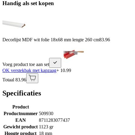
Handig als set kopen
Decorlijst MDF wit folie 18x68 mm lengte 260 cm
83.96
Voeg product toe aan set
OK verstekbak met kapzaag
+ 10.99
Totaal 83.96
Specificaties
Product
Productnummer
509930
EAN
8711283077437
Gewicht product
1123 gr
Hoogte product
18 mm