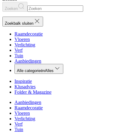
Zoeken
Zoekbalk sluiten
Raamdecoratie
Vloeren
Verlichting
Verf
Tuin
Aanbiedingen
Alle categorieën
Alles
Inspiratie
Klusadvies
Folder & Magazine
Aanbiedingen
Raamdecoratie
Vloeren
Verlichting
Verf
Tuin