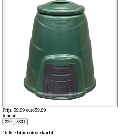
Prijs: 59.99 euro
59
.
99
Inhoud
:
220
330 l
Online
bijna uitverkocht