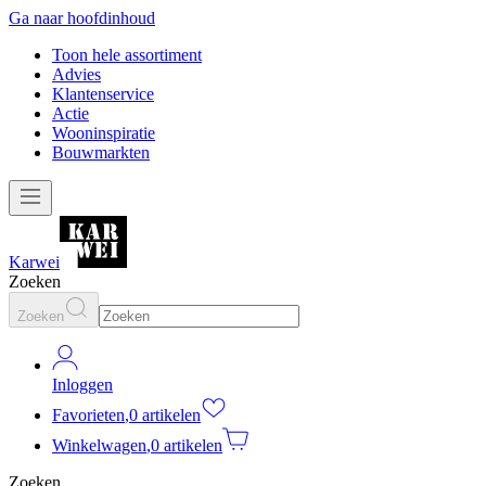
Ga naar hoofdinhoud
Toon hele assortiment
Advies
Klantenservice
Actie
Wooninspiratie
Bouwmarkten
Karwei
Zoeken
Zoeken
Inloggen
Favorieten
,
0 artikelen
Winkelwagen
,
0 artikelen
Zoeken