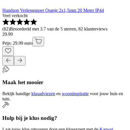
Handson Verlengsnoer Oranje 2x1,5mm 20 Meter IP44
Veel verkocht
(
82
)
Beoordeeld met 3.7 van de 5 sterren, 82 klantreviews
29
.
99
Prijs: 29.99 euro
Maak het mooier
Bekijk handige
klusadviezen
en
wooninspiratie
voor jouw huis en
tuin.
Hulp bij je klus nodig?
Laat jouw klus uitvoeren door een klusexpert met de
Karwei