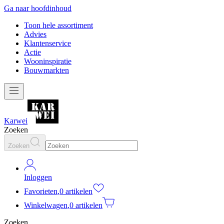
Ga naar hoofdinhoud
Toon hele assortiment
Advies
Klantenservice
Actie
Wooninspiratie
Bouwmarkten
Karwei
Zoeken
Zoeken
Inloggen
Favorieten
,
0 artikelen
Winkelwagen
,
0 artikelen
Zoeken