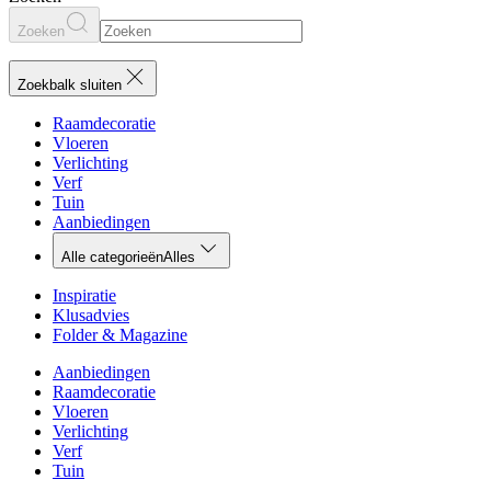
Zoeken
Zoekbalk sluiten
Raamdecoratie
Vloeren
Verlichting
Verf
Tuin
Aanbiedingen
Alle categorieën
Alles
Inspiratie
Klusadvies
Folder & Magazine
Aanbiedingen
Raamdecoratie
Vloeren
Verlichting
Verf
Tuin