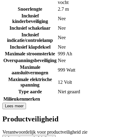
vocht
Snoerlengte
2.7 m
Inclusief
Nee
kinderbeveiliging
Inclusief schakelaar
Nee
Inclusief
Nee
indicatie/controlelamp
Inclusief klapdeksel
Nee
Maximale stroomsterkte
999 Ah
Overspanningsbeveiliging
Nee
Maximale
999 Watt
aansluitvermogen
Maximale elektrische
12 Volt
spanning
Type aarde
Niet geaard
Milieukenmerken
Lees meer
Productveiligheid
Verantwoordelijk voor productveiligheid zie