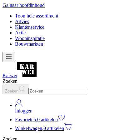
Ga naar hoofdinhoud
Toon hele assortiment
Advies
Klantenservice
Actie
Wooninspiratie
Bouwmarkten
Karwei
Zoeken
Zoeken
Inloggen
Favorieten
,
0 artikelen
Winkelwagen
,
0 artikelen
Zoeken