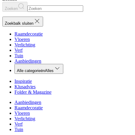
Zoeken
Zoekbalk sluiten
Raamdecoratie
Vloeren
Verlichting
Verf
Tuin
Aanbiedingen
Alle categorieën
Alles
Inspiratie
Klusadvies
Folder & Magazine
Aanbiedingen
Raamdecoratie
Vloeren
Verlichting
Verf
Tuin